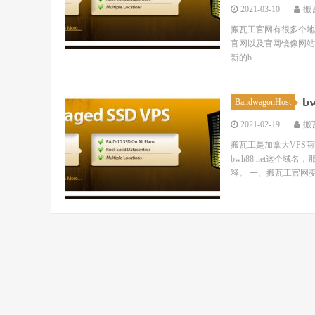
2021-03-10
搬
搬瓦工官网有很多个地
官网以及官网镜像网站，包括ban
新的b...
b
BandwagonHost
2021-02-19
搬
搬瓦工是加拿大VPS商
bwh88.net这个域
释。 一、搬瓦工官网变更