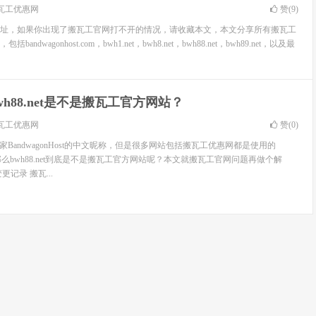
瓦工优惠网
赞(
9
)
址，如果你出现了搬瓦工官网打不开的情况，请收藏本文，本文分享所有搬瓦工
dwagonhost.com，bwh1.net，bwh8.net，bwh88.net，bwh89.net，以及最
wh88.net是不是搬瓦工官方网站？
瓦工优惠网
赞(
0
)
家BandwagonHost的中文昵称，但是很多网站包括搬瓦工优惠网都是使用的
名，那么bwh88.net到底是不是搬瓦工官方网站呢？本文就搬瓦工官网问题再做个解
记录 搬瓦...