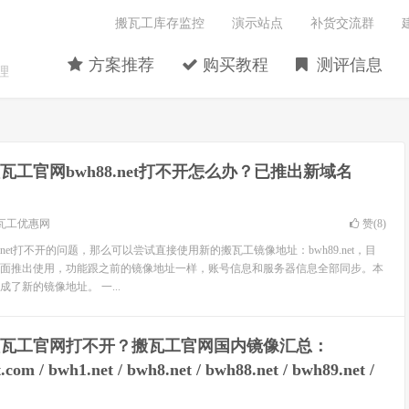
搬瓦工库存监控
演示站点
补货交流群
方案推荐
购买教程
测评信息
理
瓦工官网bwh88.net打不开怎么办？已推出新域名
瓦工优惠网
赞(
8
)
.net打不开的问题，那么可以尝试直接使用新的搬瓦工镜像地址：bwh89.net，目
面推出使用，功能跟之前的镜像地址一样，账号信息和服务器信息全部同步。本
了新的镜像地址。 一...
瓦工官网打不开？搬瓦工官网国内镜像汇总：
com / bwh1.net / bwh8.net / bwh88.net / bwh89.net /