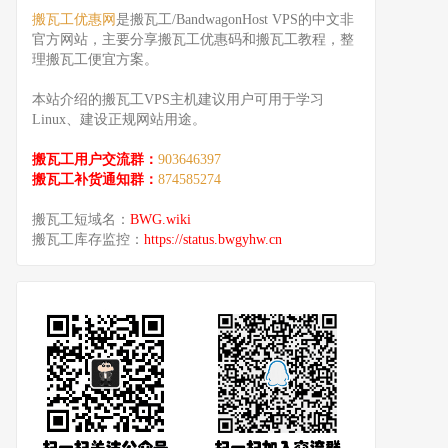
搬瓦工优惠网
是搬瓦工/BandwagonHost VPS的中文非
官方网站，主要分享搬瓦工优惠码和搬瓦工教程，整
理搬瓦工便宜方案。
本站介绍的搬瓦工VPS主机建议用户可用于学习
Linux、建设正规网站用途。
搬瓦工用户交流群：
903646397
搬瓦工补货通知群：
874585274
搬瓦工短域名：
BWG.wiki
搬瓦工库存监控：
https://status.bwgyhw.cn