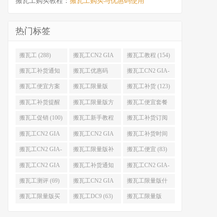
搬瓦工购买教程：
搬瓦工购买与优惠码使用
热门标签
搬瓦工 (288)
搬瓦工CN2 GIA
搬瓦工教程 (154)
(176)
搬瓦工补货通知
搬瓦工优惠码
搬瓦工CN2 GIA-
(132)
(131)
E (130)
搬瓦工便宜方案
搬瓦工限量版
搬瓦工补货 (123)
(128)
(126)
搬瓦工补货提醒
搬瓦工限量版方
搬瓦工便宜套餐
(106)
案 (106)
(103)
搬瓦工促销 (100)
搬瓦工新手教程
搬瓦工补货订阅
(98)
(98)
搬瓦工CN2 GIA
搬瓦工CN2 GIA
搬瓦工补货时间
便宜方案 (92)
限量版 (90)
(89)
搬瓦工CN2 GIA-
搬瓦工限量版补
搬瓦工便宜 (83)
E限量版 (84)
货 (84)
搬瓦工CN2 GIA
搬瓦工补货通知
搬瓦工CN2 GIA-
优惠 (82)
QQ群 (76)
E便宜套餐 (76)
搬瓦工测评 (69)
搬瓦工CN2 GIA
搬瓦工限量版什
限量版补货 (67)
么时候补货 (67)
搬瓦工限量版买
搬瓦工DC9 (63)
搬瓦工限量版
不到 (67)
49.99 (62)