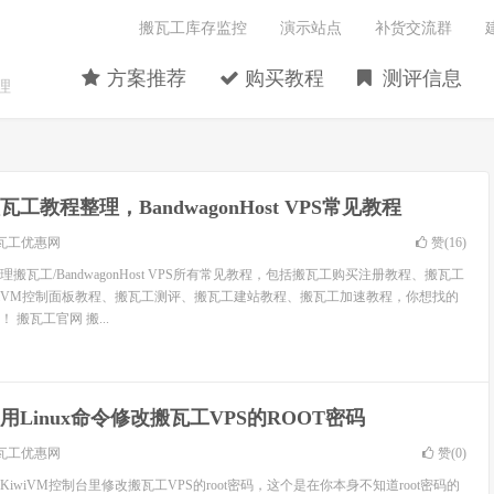
搬瓦工库存监控
演示站点
补货交流群
方案推荐
购买教程
测评信息
理
瓦工教程整理，BandwagonHost VPS常见教程
瓦工优惠网
赞(
16
)
搬瓦工/BandwagonHost VPS所有常见教程，包括搬瓦工购买注册教程、搬瓦工
wiVM控制面板教程、搬瓦工测评、搬瓦工建站教程、搬瓦工加速教程，你想找的
搬瓦工官网 搬...
用Linux命令修改搬瓦工VPS的ROOT密码
瓦工优惠网
赞(
0
)
iwiVM控制台里修改搬瓦工VPS的root密码，这个是在你本身不知道root密码的