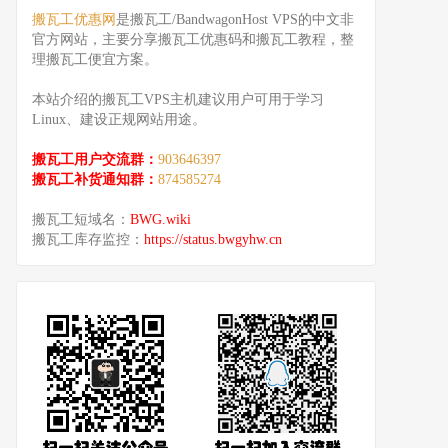
搬瓦工优惠网
是搬瓦工/BandwagonHost VPS的中文非
官方网站，主要分享搬瓦工优惠码和搬瓦工教程，整
理搬瓦工便宜方案。
本站介绍的搬瓦工VPS主机建议用户可用于学习
Linux、建设正规网站用途。
搬瓦工用户交流群：
903646397
搬瓦工补货通知群：
874585274
搬瓦工短域名：
BWG.wiki
搬瓦工库存监控：
https://status.bwgyhw.cn