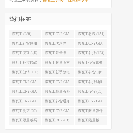
搬瓦工购买教程：
搬瓦工购买与优惠码使用
热门标签
搬瓦工 (288)
搬瓦工CN2 GIA
搬瓦工教程 (154)
(176)
搬瓦工补货通知
搬瓦工优惠码
搬瓦工CN2 GIA-
(132)
(131)
E (130)
搬瓦工便宜方案
搬瓦工限量版
搬瓦工补货 (123)
(128)
(126)
搬瓦工补货提醒
搬瓦工限量版方
搬瓦工便宜套餐
(106)
案 (106)
(103)
搬瓦工促销 (100)
搬瓦工新手教程
搬瓦工补货订阅
(98)
(98)
搬瓦工CN2 GIA
搬瓦工CN2 GIA
搬瓦工补货时间
便宜方案 (92)
限量版 (90)
(89)
搬瓦工CN2 GIA-
搬瓦工限量版补
搬瓦工便宜 (83)
E限量版 (84)
货 (84)
搬瓦工CN2 GIA
搬瓦工补货通知
搬瓦工CN2 GIA-
优惠 (82)
QQ群 (76)
E便宜套餐 (76)
搬瓦工测评 (69)
搬瓦工CN2 GIA
搬瓦工限量版什
限量版补货 (67)
么时候补货 (67)
搬瓦工限量版买
搬瓦工DC9 (63)
搬瓦工限量版
不到 (67)
49.99 (62)