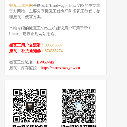
搬瓦工优惠网
是搬瓦工/BandwagonHost VPS的中文非
官方网站，主要分享搬瓦工优惠码和搬瓦工教程，整
理搬瓦工便宜方案。
本站介绍的搬瓦工VPS主机建议用户可用于学习
Linux、建设正规网站用途。
搬瓦工用户交流群：
903646397
搬瓦工补货通知群：
874585274
搬瓦工短域名：
BWG.wiki
搬瓦工库存监控：
https://status.bwgyhw.cn