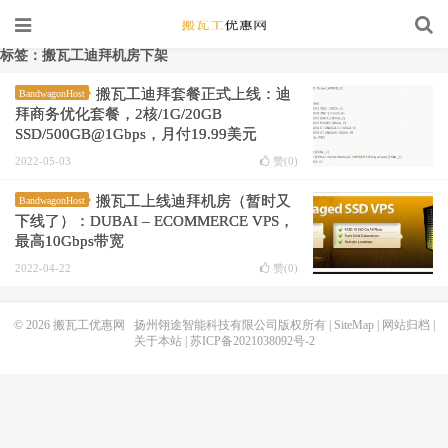
标签：搬瓦工迪拜机房下架
搬瓦工迪拜套餐正式上线：迪
BandwagonHost
拜商务优化套餐，2核/1G/20GB
SSD/500GB@1Gbps，月付19.99美元
2022-05-03
赞(
0
)
搬瓦工上线迪拜机房（暂时又
BandwagonHost
下线了）：DUBAI – ECOMMERCE VPS，
最高10Gbps带宽
2022-04-22
赞(
0
)
© 2026
搬瓦工优惠网
扬州翎途智能科技有限公司版权所有 |
SiteMap
|
网站归档
|
关于本站
|
苏ICP备2021038092号-2