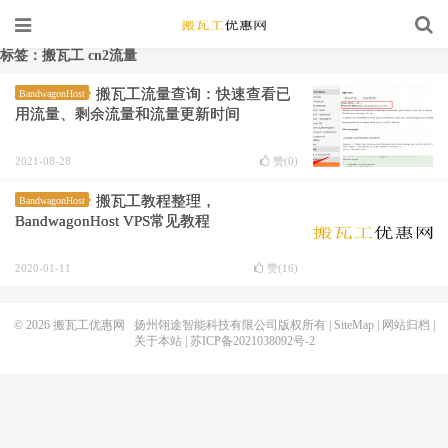
标签：搬瓦工 cn2流量
搬瓦工流量查询：快速查看已
BandwagonHost
用流量、剩余流量和流量更新时间
2021-08-28
赞(
0
)
搬瓦工教程整理，
BandwagonHost
BandwagonHost VPS常见教程
2020-01-11
赞(
16
)
© 2026
搬瓦工优惠网
扬州翎途智能科技有限公司版权所有 |
SiteMap
|
网站归档
|
关于本站
|
苏ICP备2021038092号-2