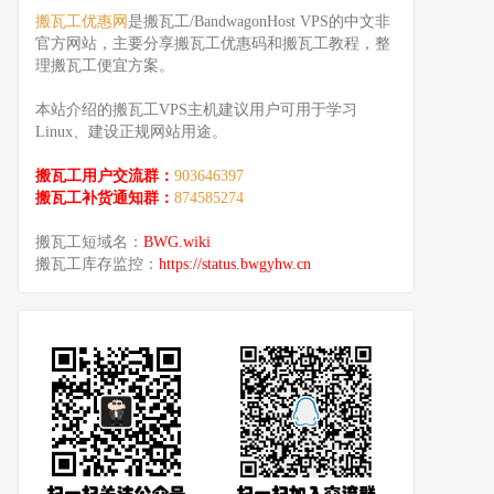
搬瓦工优惠网
是搬瓦工/BandwagonHost VPS的中文非
官方网站，主要分享搬瓦工优惠码和搬瓦工教程，整
理搬瓦工便宜方案。
本站介绍的搬瓦工VPS主机建议用户可用于学习
Linux、建设正规网站用途。
搬瓦工用户交流群：
903646397
搬瓦工补货通知群：
874585274
搬瓦工短域名：
BWG.wiki
搬瓦工库存监控：
https://status.bwgyhw.cn