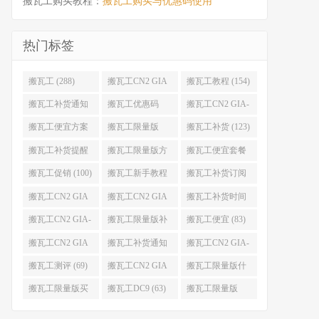
搬瓦工购买教程：
搬瓦工购买与优惠码使用
热门标签
搬瓦工 (288)
搬瓦工CN2 GIA
搬瓦工教程 (154)
(176)
搬瓦工补货通知
搬瓦工优惠码
搬瓦工CN2 GIA-
(132)
(131)
E (130)
搬瓦工便宜方案
搬瓦工限量版
搬瓦工补货 (123)
(128)
(126)
搬瓦工补货提醒
搬瓦工限量版方
搬瓦工便宜套餐
(106)
案 (106)
(103)
搬瓦工促销 (100)
搬瓦工新手教程
搬瓦工补货订阅
(98)
(98)
搬瓦工CN2 GIA
搬瓦工CN2 GIA
搬瓦工补货时间
便宜方案 (92)
限量版 (90)
(89)
搬瓦工CN2 GIA-
搬瓦工限量版补
搬瓦工便宜 (83)
E限量版 (84)
货 (84)
搬瓦工CN2 GIA
搬瓦工补货通知
搬瓦工CN2 GIA-
优惠 (82)
QQ群 (76)
E便宜套餐 (76)
搬瓦工测评 (69)
搬瓦工CN2 GIA
搬瓦工限量版什
限量版补货 (67)
么时候补货 (67)
搬瓦工限量版买
搬瓦工DC9 (63)
搬瓦工限量版
不到 (67)
49.99 (62)