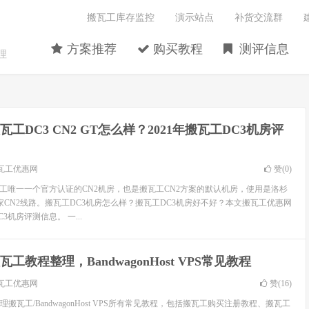
搬瓦工库存监控
演示站点
补货交流群
方案推荐
购买教程
测评信息
理
瓦工DC3 CN2 GT怎么样？2021年搬瓦工DC3机房评
瓦工优惠网
赞(
0
)
瓦工唯一一个官方认证的CN2机房，也是搬瓦工CN2方案的默认机房，使用是洛杉
家CN2线路。搬瓦工DC3机房怎么样？搬瓦工DC3机房好不好？本文搬瓦工优惠网
3机房评测信息。 一...
瓦工教程整理，BandwagonHost VPS常见教程
瓦工优惠网
赞(
16
)
搬瓦工/BandwagonHost VPS所有常见教程，包括搬瓦工购买注册教程、搬瓦工