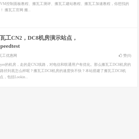
wiVM控制面板教程、搬瓦工测评、搬瓦工建站教程、搬瓦工加速教程，你想找的
搬瓦工官网 搬...
瓦工CN2，DC8机房演示站点，
peedtest
瓦工优惠网
赞(
0
)
nlayer的机房，走的是CN2线路，对电信和联通用户有优化。那么搬瓦工DC8机房的
路径到底怎么样呢？搬瓦工DC8机房的速度快不快？本站搭建了搬瓦工DC8机
包括Lookin...