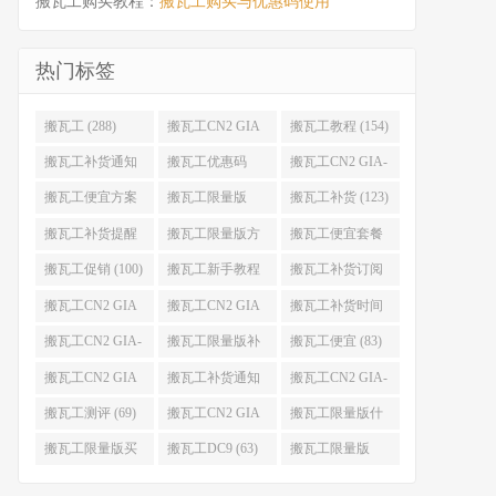
搬瓦工购买教程：
搬瓦工购买与优惠码使用
热门标签
搬瓦工 (288)
搬瓦工CN2 GIA
搬瓦工教程 (154)
(176)
搬瓦工补货通知
搬瓦工优惠码
搬瓦工CN2 GIA-
(132)
(131)
E (130)
搬瓦工便宜方案
搬瓦工限量版
搬瓦工补货 (123)
(128)
(126)
搬瓦工补货提醒
搬瓦工限量版方
搬瓦工便宜套餐
(106)
案 (106)
(103)
搬瓦工促销 (100)
搬瓦工新手教程
搬瓦工补货订阅
(98)
(98)
搬瓦工CN2 GIA
搬瓦工CN2 GIA
搬瓦工补货时间
便宜方案 (92)
限量版 (90)
(89)
搬瓦工CN2 GIA-
搬瓦工限量版补
搬瓦工便宜 (83)
E限量版 (84)
货 (84)
搬瓦工CN2 GIA
搬瓦工补货通知
搬瓦工CN2 GIA-
优惠 (82)
QQ群 (76)
E便宜套餐 (76)
搬瓦工测评 (69)
搬瓦工CN2 GIA
搬瓦工限量版什
限量版补货 (67)
么时候补货 (67)
搬瓦工限量版买
搬瓦工DC9 (63)
搬瓦工限量版
不到 (67)
49.99 (62)