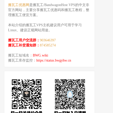
搬瓦工优惠网
是搬瓦工/BandwagonHost VPS的中文非
官方网站，主要分享搬瓦工优惠码和搬瓦工教程，整
理搬瓦工便宜方案。
本站介绍的搬瓦工VPS主机建议用户可用于学习
Linux、建设正规网站用途。
搬瓦工用户交流群：
903646397
搬瓦工补货通知群：
874585274
搬瓦工短域名：
BWG.wiki
搬瓦工库存监控：
https://status.bwgyhw.cn