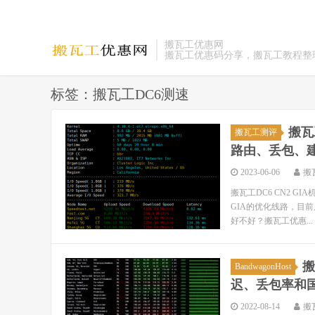
搬瓦工优惠网
搬瓦工优惠码分享，搬瓦工教程整
标签：搬瓦工DC6测速
搬瓦
搬瓦工测评
路由、丢包、
2023-06-06
搬
搬瓦工DC6 CN2 G
GIA的优化线路，目前
好不好？搬瓦工优惠...
搬
BandwagonHost
迟、丢包率和
2022-08-14
搬