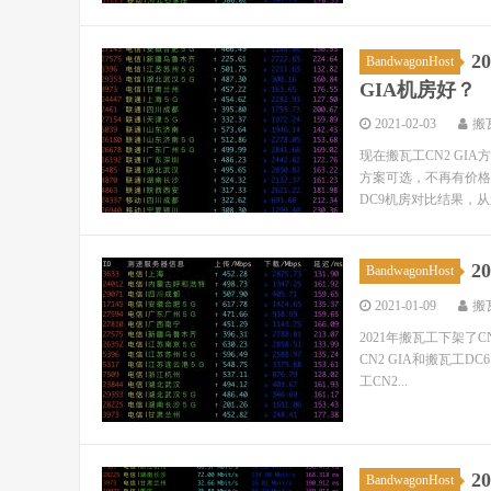
2
BandwagonHost
GIA机房好？
2021-02-03
搬
现在搬瓦工CN2 GIA
方案可选，不再有价格
DC9机房对比结果，从
2
BandwagonHost
2021-01-09
搬
2021年搬瓦工下架了C
CN2 GIA和搬瓦工D
工CN2...
2
BandwagonHost