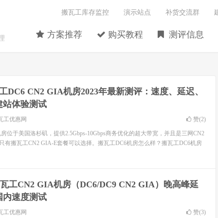
搬瓦工库存监控
演示站点
补货交流群
方案推荐
购买教程
测评信息
理
工DC6 CN2 GIA机房2023年最新测评：速度、延迟、
建站体验测试
瓦工优惠网
赞(
2
)
IA机房位于美国洛杉矶，提供2.5Gbps-10Gbps商务优化的超大带宽，并且是三网CN2
只有搬瓦工CN2 GIA-E套餐可以选择。搬瓦工DC6机房怎么样？搬瓦工DC6机房
瓦工CN2 GIA机房（DC6/DC9 CN2 GIA）晚高峰延
国内速度测试
瓦工优惠网
赞(
3
)