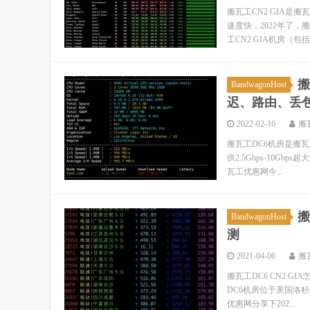
搬瓦工CN2 GIA是
速度快，2022年了，
工CN2 GIA机房（包括DC
搬
BandwagonHost
迟、路由、丢
2022-02-16
搬
搬瓦工DC6机房是搬瓦
供2.5Gbps-10Gb
瓦工优惠网今...
搬
BandwagonHost
测
2021-04-06
搬
搬瓦工DC6 CN2 GI
DC6机房位于美国洛杉
优惠网分享下202...