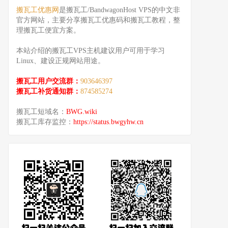
搬瓦工优惠网
是搬瓦工/BandwagonHost VPS的中文非
官方网站，主要分享搬瓦工优惠码和搬瓦工教程，整
理搬瓦工便宜方案。
本站介绍的搬瓦工VPS主机建议用户可用于学习
Linux、建设正规网站用途。
搬瓦工用户交流群：
903646397
搬瓦工补货通知群：
874585274
搬瓦工短域名：
BWG.wiki
搬瓦工库存监控：
https://status.bwgyhw.cn