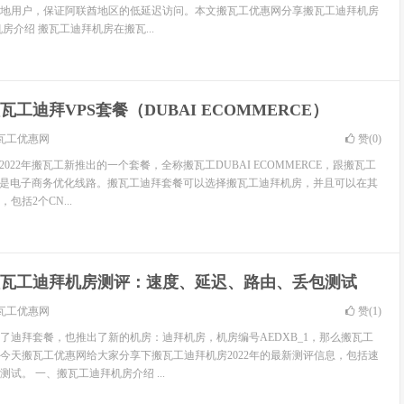
地用户，保证阿联酋地区的低延迟访问。本文搬瓦工优惠网分享搬瓦工迪拜机房
房介绍 搬瓦工迪拜机房在搬瓦...
瓦工迪拜VPS套餐（DUBAI ECOMMERCE）
瓦工优惠网
赞(
0
)
2022年搬瓦工新推出的一个套餐，全称搬瓦工DUBAI ECOMMERCE，跟搬瓦工
餐一样也是电子商务优化线路。搬瓦工迪拜套餐可以选择搬瓦工迪拜机房，并且可以在其
包括2个CN...
瓦工迪拜机房测评：速度、延迟、路由、丢包测试
瓦工优惠网
赞(
1
)
了迪拜套餐，也推出了新的机房：迪拜机房，机房编号AEDXB_1，那么搬瓦工
今天搬瓦工优惠网给大家分享下搬瓦工迪拜机房2022年的最新测评信息，包括速
试。 一、搬瓦工迪拜机房介绍 ...