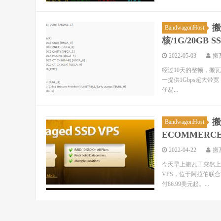
搬
BandwagonHost
核/1G/20GB 
2022-05-03
搬
经过10天的整顿，搬瓦
一提供1Gbps超大带宽，
任易...
搬
BandwagonHost
ECOMMERCE
2022-04-22
搬
今天早上搬瓦工突然上线
VPS，位于阿拉伯联合
付86.99美元起。...