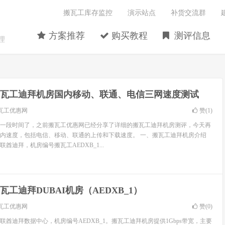
搬瓦工库存监控
演示站点
补货交流群
方案推荐
购买教程
测评信息
理
瓦工迪拜机房国内移动、联通、电信三网速度测试
瓦工优惠网
赞(
1
)
一段时间了，之前搬瓦工优惠网已经分享了详细的搬瓦工迪拜机房测评，今天再
内速度，包括电信、移动、联通的上传和下载速度。 一、搬瓦工迪拜机房介绍
酋迪拜，机房编号搬瓦工AEDXB_1...
瓦工迪拜DUBAI机房（AEDXB_1）
瓦工优惠网
赞(
0
)
酋迪拜数据中心，机房编号AEDXB_1。搬瓦工迪拜机房提供1Gbps带宽，主要