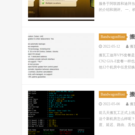
服务于阿联酋和迪拜当
的介绍和测评。 一、机
搬
BandwagonHost
2022-05-12
搬
搬瓦工迪拜VPS套餐是
CN2 GIA-E套
他12个机房中任意切换，
搬
BandwagonHost
2022-05-06
搬
前几天搬瓦工正式上线
这个新机房怎么样呢？
度、延迟、路由、丢包测