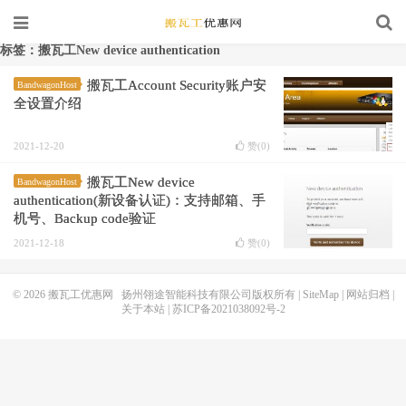
标签：搬瓦工New device authentication
搬瓦工Account Security账户安
BandwagonHost
全设置介绍
2021-12-20
赞(
0
)
搬瓦工New device
BandwagonHost
authentication(新设备认证)：支持邮箱、手
机号、Backup code验证
2021-12-18
赞(
0
)
© 2026
搬瓦工优惠网
扬州翎途智能科技有限公司版权所有 |
SiteMap
|
网站归档
|
关于本站
|
苏ICP备2021038092号-2