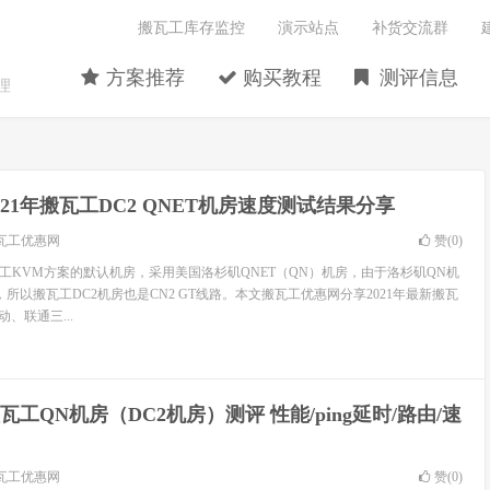
搬瓦工库存监控
演示站点
补货交流群
方案推荐
购买教程
测评信息
理
021年搬瓦工DC2 QNET机房速度测试结果分享
瓦工优惠网
赞(
0
)
瓦工KVM方案的默认机房，采用美国洛杉矶QNET（QN）机房，由于洛杉矶QN机
路，所以搬瓦工DC2机房也是CN2 GT线路。本文搬瓦工优惠网分享2021年最新搬瓦
动、联通三...
瓦工QN机房（DC2机房）测评 性能/ping延时/路由/速
瓦工优惠网
赞(
0
)