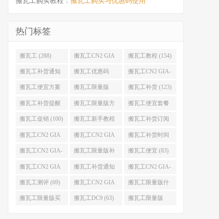
搬瓦工购买教程：
搬瓦工购买与优惠码使用
热门标签
搬瓦工 (288)
搬瓦工CN2 GIA
搬瓦工教程 (154)
(176)
搬瓦工补货通知
搬瓦工优惠码
搬瓦工CN2 GIA-
(132)
(131)
E (130)
搬瓦工便宜方案
搬瓦工限量版
搬瓦工补货 (123)
(128)
(126)
搬瓦工补货提醒
搬瓦工限量版方
搬瓦工便宜套餐
(106)
案 (106)
(103)
搬瓦工促销 (100)
搬瓦工新手教程
搬瓦工补货订阅
(98)
(98)
搬瓦工CN2 GIA
搬瓦工CN2 GIA
搬瓦工补货时间
便宜方案 (92)
限量版 (90)
(89)
搬瓦工CN2 GIA-
搬瓦工限量版补
搬瓦工便宜 (83)
E限量版 (84)
货 (84)
搬瓦工CN2 GIA
搬瓦工补货通知
搬瓦工CN2 GIA-
优惠 (82)
QQ群 (76)
E便宜套餐 (76)
搬瓦工测评 (69)
搬瓦工CN2 GIA
搬瓦工限量版什
限量版补货 (67)
么时候补货 (67)
搬瓦工限量版买
搬瓦工DC9 (63)
搬瓦工限量版
不到 (67)
49.99 (62)