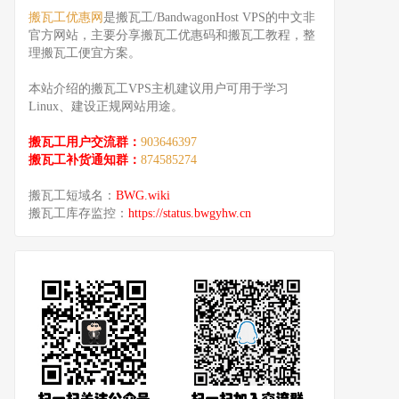
搬瓦工优惠网
是搬瓦工/BandwagonHost VPS的中文非
官方网站，主要分享搬瓦工优惠码和搬瓦工教程，整
理搬瓦工便宜方案。
本站介绍的搬瓦工VPS主机建议用户可用于学习
Linux、建设正规网站用途。
搬瓦工用户交流群：
903646397
搬瓦工补货通知群：
874585274
搬瓦工短域名：
BWG.wiki
搬瓦工库存监控：
https://status.bwgyhw.cn