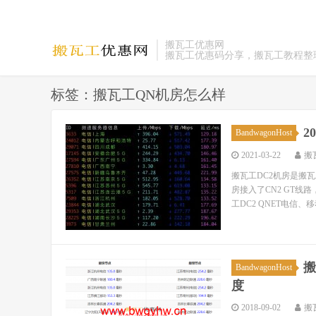
搬瓦工优惠网
搬瓦工优惠码分享，搬瓦工教程整
标签：搬瓦工QN机房怎么样
2
BandwagonHost
2021-03-22
搬
搬瓦工DC2机房是搬
房接入了CN2 GT线
工DC2 QNET电信、移
搬
BandwagonHost
度
2018-09-02
搬