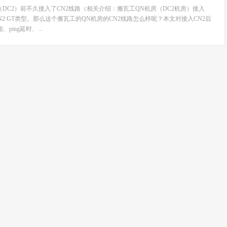
房（DC2）前不久接入了CN2线路（相关介绍：搬瓦工QN机房（DC2机房）接入
N2 GT类型。那么这个搬瓦工的QN机房的CN2线路怎么样呢？本文对接入CN2后
ping延时、...