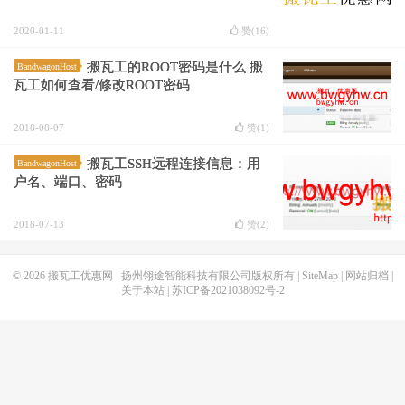
2020-01-11
赞(
16
)
搬瓦工的ROOT密码是什么 搬
BandwagonHost
瓦工如何查看/修改ROOT密码
2018-08-07
赞(
1
)
搬瓦工SSH远程连接信息：用
BandwagonHost
户名、端口、密码
2018-07-13
赞(
2
)
© 2026
搬瓦工优惠网
扬州翎途智能科技有限公司版权所有 |
SiteMap
|
网站归档
|
关于本站
|
苏ICP备2021038092号-2