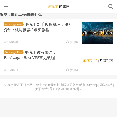
标签：搬瓦工vps能做什么
搬瓦工新手教程整理：搬瓦工
BandwagonHost
介绍 / 机房推荐 / 购买教程
2021-01-01
赞(
18
)
搬瓦工教程整理，
BandwagonHost
BandwagonHost VPS常见教程
2020-01-11
赞(
16
)
© 2026
搬瓦工优惠网
扬州翎途智能科技有限公司版权所有 |
SiteMap
|
网站归档
|
关于本站
|
苏ICP备2021038092号-2