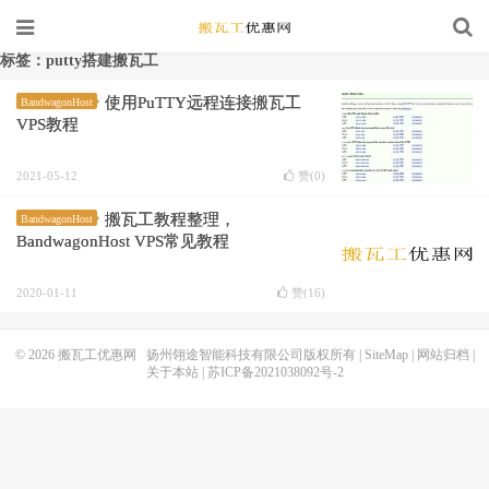
标签：putty搭建搬瓦工
使用PuTTY远程连接搬瓦工
BandwagonHost
VPS教程
2021-05-12
赞(
0
)
搬瓦工教程整理，
BandwagonHost
BandwagonHost VPS常见教程
2020-01-11
赞(
16
)
© 2026
搬瓦工优惠网
扬州翎途智能科技有限公司版权所有 |
SiteMap
|
网站归档
|
关于本站
|
苏ICP备2021038092号-2