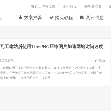
搬瓦工库存监控
演示站点
补货交流群
方案推荐
购买教程
测评信息
理
瓦工建站后使用TinyPNG压缩图片加速网站访问速度
瓦工优惠网
赞(
3
)
，使用截图工具截的图大小也越来越大，直接放到网站上会让网站加载图片太
慢，今天搬瓦工优惠网就给大家分享一个WordPress图片压缩工具，可以在使
缩上传的图片，减小图片大小，提升网...