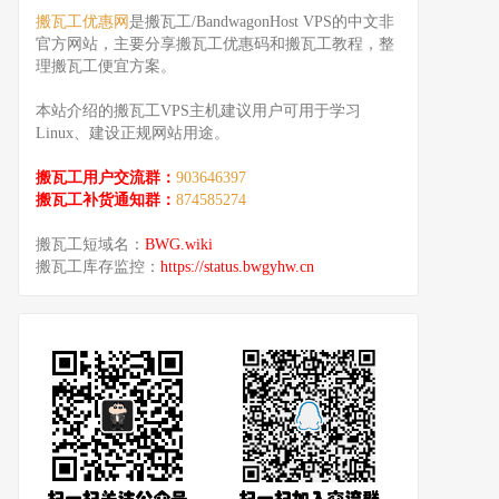
搬瓦工优惠网
是搬瓦工/BandwagonHost VPS的中文非
官方网站，主要分享搬瓦工优惠码和搬瓦工教程，整
理搬瓦工便宜方案。
本站介绍的搬瓦工VPS主机建议用户可用于学习
Linux、建设正规网站用途。
搬瓦工用户交流群：
903646397
搬瓦工补货通知群：
874585274
搬瓦工短域名：
BWG.wiki
搬瓦工库存监控：
https://status.bwgyhw.cn