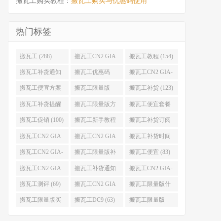
搬瓦工购买教程：
搬瓦工购买与优惠码使用
热门标签
搬瓦工 (288)
搬瓦工CN2 GIA
搬瓦工教程 (154)
(176)
搬瓦工补货通知
搬瓦工优惠码
搬瓦工CN2 GIA-
(132)
(131)
E (130)
搬瓦工便宜方案
搬瓦工限量版
搬瓦工补货 (123)
(128)
(126)
搬瓦工补货提醒
搬瓦工限量版方
搬瓦工便宜套餐
(106)
案 (106)
(103)
搬瓦工促销 (100)
搬瓦工新手教程
搬瓦工补货订阅
(98)
(98)
搬瓦工CN2 GIA
搬瓦工CN2 GIA
搬瓦工补货时间
便宜方案 (92)
限量版 (90)
(89)
搬瓦工CN2 GIA-
搬瓦工限量版补
搬瓦工便宜 (83)
E限量版 (84)
货 (84)
搬瓦工CN2 GIA
搬瓦工补货通知
搬瓦工CN2 GIA-
优惠 (82)
QQ群 (76)
E便宜套餐 (76)
搬瓦工测评 (69)
搬瓦工CN2 GIA
搬瓦工限量版什
限量版补货 (67)
么时候补货 (67)
搬瓦工限量版买
搬瓦工DC9 (63)
搬瓦工限量版
不到 (67)
49.99 (62)