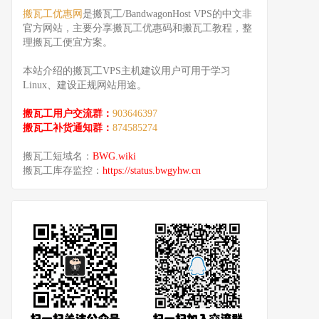
搬瓦工优惠网
是搬瓦工/BandwagonHost VPS的中文非
官方网站，主要分享搬瓦工优惠码和搬瓦工教程，整
理搬瓦工便宜方案。
本站介绍的搬瓦工VPS主机建议用户可用于学习
Linux、建设正规网站用途。
搬瓦工用户交流群：
903646397
搬瓦工补货通知群：
874585274
搬瓦工短域名：
BWG.wiki
搬瓦工库存监控：
https://status.bwgyhw.cn