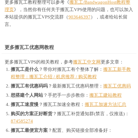
更多搬瓦工教程整理可以参考《
搬瓦工/BandwagonHost教程整
理页
》，当然你有任何关于搬瓦工VPS使用的问题，也可以加入
本站提供的搬瓦工VPS交流群（
903646397
），或者给站长留
言。
更多搬瓦工优惠网教程
更多搬瓦工VPS的相关教程，参考
搬瓦工中文网
更多文章：
搬瓦工是什么
？带你对搬瓦工有个整体了解：
搬瓦工新手教
程整理：搬瓦工介绍 / 机房推荐 / 购买教程
搬瓦工有优惠码吗
？最新搬瓦工优惠码整理：
搬瓦工优惠码
想搭建个人网站
？手把手一步步教你：
搬瓦工建站教程
搬瓦工速度慢
？搬瓦工加速全教程：
搬瓦工加速方法汇总
购买的方案正好断货
？搬瓦工补货通知群(禁言，仅推送)：
874585274
搬瓦工最便宜方案
？配置、购买链接全部准备好：