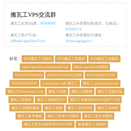
搬瓦工VPS交流群
搬瓦工交流QQ群：
903646397
搬瓦工补货通知群(禁言，仅推送)：
874585274
搬瓦工用户TG群：
搬瓦工补货通知TG频道：
@BandwagonHostUsers
@banwagongnews
标签：
2020搬瓦工优惠码
2021搬瓦工优惠码
2026搬瓦工优惠码
bandwagonhost promotional code
BandwagonHost优惠码
BWH26FXH3HIQ
BWH26FXH3HIQ过期
BWH34QMFYT2R
NODESEEK2026
promotional code 搬瓦工
搬瓦工 promotional code
搬瓦工Promotional Code
搬瓦工优惠
搬瓦工优惠券
搬瓦工优惠活动
搬瓦工优惠码
搬瓦工优惠码2022
搬瓦工优惠码BWH34QMFYT2R
搬瓦工优惠码最新
搬瓦工促销
搬瓦工促销代码
搬瓦工促销码
搬瓦工新手教程
搬瓦工新用户优惠码
搬瓦工黑五优惠码
搬瓦工黑五优惠码 BWH2019BF
最新搬瓦工优惠码