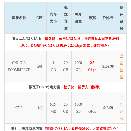
硬
购
内存
盘
每月
买
套餐名称
CPU
带宽
价格/年
大小
容
流量
链
量
接
搬瓦工CN2-GIA-E（
线路好，三网CN2 GIA，可选搬瓦工日本机房和
DC6、DC9两个CN2 GIA机房，2.5Gbps带宽，建站推荐
）
立
CN2 GIA
1
20
1000
2.5
即
2核
$169.99
ECOMMERCE
GB
GB
GB
Gbps
购
买
搬瓦工CN2特惠方案（
性价比，新手入门推荐
）
立
1024
20
1000
1
即
CN2
1核
$49.99
MB
GB
GB
Gbps
购
买
搬瓦工香港特惠方案（
香港CN2 GIA，直连低延迟，大带宽香港VPS
）