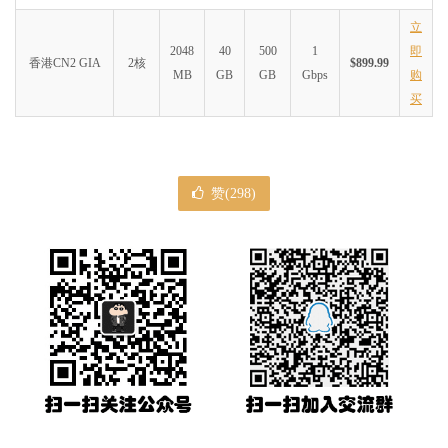
立
2048
40
500
1
即
香港CN2 GIA
2核
$899.99
MB
GB
GB
Gbps
购
买
赞(
298
)