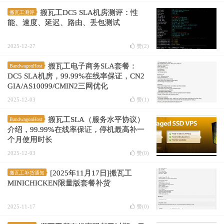
搬瓦工DC5 SLA机房测评：性
搬瓦工测评
能、速度、延迟、路由、丢包测试
2025-12-27
赞(
2
)
搬瓦工电子商务SLA套餐：
BandwagonHost
DC5 SLA机房，99.99%在线率保证，CN2
GIA/AS10099/CMIN2三网优化
2025-12-03
赞(
1
)
搬瓦工SLA（服务水平协议）
BandwagonHost
介绍，99.99%在线率保证，停机最高补一
个月使用时长
2025-12-03
赞(
0
)
[2025年11月17日]搬瓦工
搬瓦工补货通知
MINICHICKEN限量版套餐补货
2025-11-17
赞(
0
)