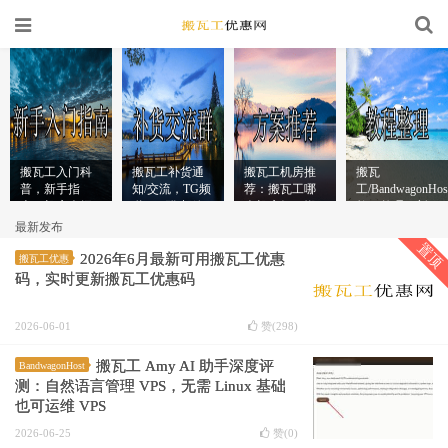
搬瓦工入门科
搬瓦工补货通
搬瓦工机房推
搬瓦
普，新手指
知/交流，TG频
荐：搬瓦工哪
工/BandwagonHos
南：机房介绍/
道/QQ群/邮箱
个机房好，搬
教程整理：新
推荐/购买教程
订阅/微信公众
瓦工哪个机房
手教程/测评/加
最新发布
号
快
速工具
置顶
2026年6月最新可用搬瓦工优惠
搬瓦工优惠
码，实时更新搬瓦工优惠码
2026-06-01
赞(
298
)
搬瓦工 Amy AI 助手深度评
BandwagonHost
测：自然语言管理 VPS，无需 Linux 基础
也可运维 VPS
2026-06-25
赞(
0
)