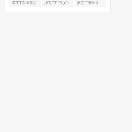
限量版补货 (67)
么时候补货 (67)
搬瓦工限量版买
搬瓦工DC9 (63)
搬瓦工限量版
不到 (67)
49.99 (62)