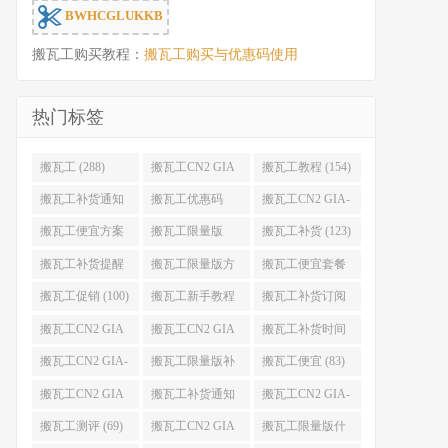
BWHCGLUKKB
搬瓦工购买教程：
搬瓦工购买与优惠码使用
热门标签
搬瓦工 (288)
搬瓦工CN2 GIA
搬瓦工教程 (154)
(176)
搬瓦工补货通知
搬瓦工优惠码
搬瓦工CN2 GIA-
(132)
(131)
E (130)
搬瓦工便宜方案
搬瓦工限量版
搬瓦工补货 (123)
(128)
(126)
搬瓦工补货提醒
搬瓦工限量版方
搬瓦工便宜套餐
(106)
案 (106)
(103)
搬瓦工促销 (100)
搬瓦工新手教程
搬瓦工补货订阅
(98)
(98)
搬瓦工CN2 GIA
搬瓦工CN2 GIA
搬瓦工补货时间
便宜方案 (92)
限量版 (90)
(89)
搬瓦工CN2 GIA-
搬瓦工限量版补
搬瓦工便宜 (83)
E限量版 (84)
货 (84)
搬瓦工CN2 GIA
搬瓦工补货通知
搬瓦工CN2 GIA-
优惠 (82)
QQ群 (76)
E便宜套餐 (76)
搬瓦工测评 (69)
搬瓦工CN2 GIA
搬瓦工限量版什