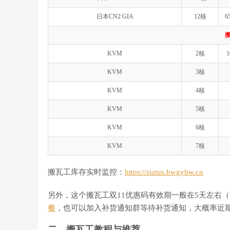
日本CN2 GIA
12核
6
KVM
2核
1
KVM
3核
KVM
4核
KVM
5核
KVM
6核
KVM
7核
搬瓦工库存实时监控：
https://status.bwgyhw.cn
另外，这个搬瓦工双11优惠码有效期一般在5天左右
餐
，也可以加入补货通知群等待补货通知，大概率近
二、搬瓦工教程与推荐