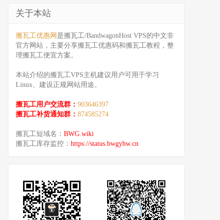
关于本站
搬瓦工优惠网
是搬瓦工/BandwagonHost VPS的中文非
官方网站，主要分享搬瓦工优惠码和搬瓦工教程，整
理搬瓦工便宜方案。
本站介绍的搬瓦工VPS主机建议用户可用于学习
Linux、建设正规网站用途。
搬瓦工用户交流群：
903646397
搬瓦工补货通知群：
874585274
搬瓦工短域名：
BWG.wiki
搬瓦工库存监控：
https://status.bwgyhw.cn