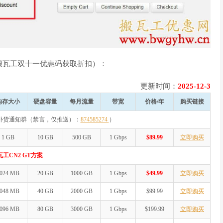
搬瓦工双十一优惠码获取折扣）：
更新时间：
2025-12-3
内存大小
硬盘容量
每月流量
带宽
价格/年
购买链接
补货通知群（禁言，仅推送）：
874585274
）
1 GB
10 GB
500 GB
1 Gbps
$89.99
立即购买
瓦工CN2 GT方案
024 MB
20 GB
1000 GB
1 Gbps
$49.99
立即购买
048 MB
40 GB
2000 GB
1 Gbps
$99.99
立即购买
096 MB
80 GB
3000 GB
1 Gbps
$199.99
立即购买