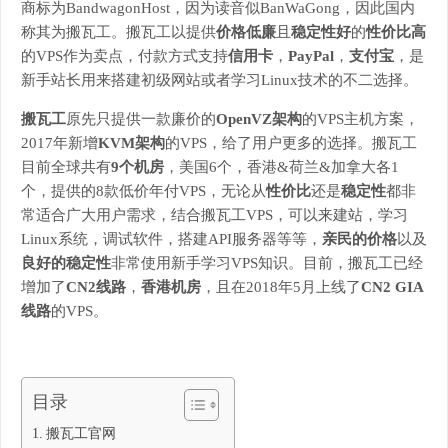
商标为BandwagonHost，因为读音似BanWaGong，因此国内
称其为搬瓦工。搬瓦工以提供
价格低廉
且
稳定性好
的
性价比高
的VPS作为卖点，付款方式支持
信用卡
，
PayPal
，
支付宝
，是
新手站长用来搭建初级网站或者学习Linux技术的不二选择。
搬瓦工
原先只提供一款廉价的
OpenVZ架构
的VPS主机方案，
2017年新增
KVM架构
的VPS，给了用户更多的选择。搬瓦工
目前全球共有
9个机房
，美国6个，香港&荷兰&加拿大各1
个，提供的8款低价年付VPS，无论从
性价比
还是
稳定性
都非
常适合广大用户需求，结合搬瓦工VPS，可以来建站，学习
Linux系统，调试软件，搭建API服务器等等，
亲民的价格
以及
良好的稳定性
非常使用新手学习VPS知识。目前，搬瓦工已经
增加了
CN2线路
，
香港机房
，且在2018年5月上线了
CN2 GIA
线路
的VPS。
目录
搬瓦工官网