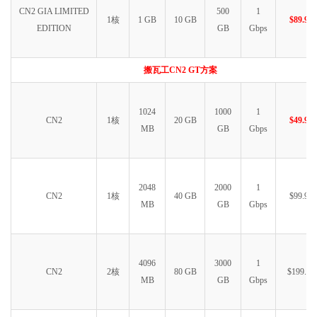
CN2 GIA LIMITED
500
1
1核
1 GB
10 GB
$89.99
EDITION
GB
Gbps
搬瓦工CN2 GT方案
1024
1000
1
CN2
1核
20 GB
$49.99
MB
GB
Gbps
2048
2000
1
CN2
1核
40 GB
$99.99
MB
GB
Gbps
4096
3000
1
CN2
2核
80 GB
$199.99
MB
GB
Gbps