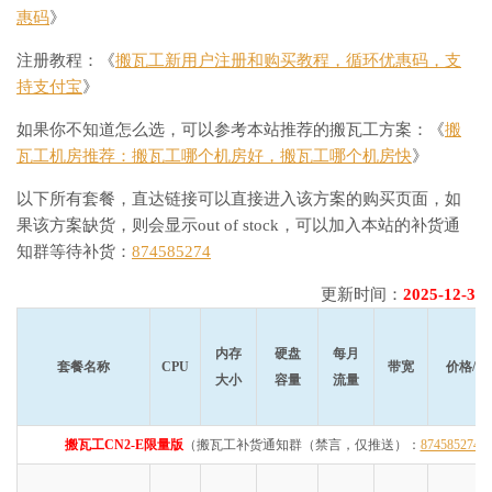
惠码
》
注册教程：《
搬瓦工新用户注册和购买教程，循环优惠码，支
持支付宝
》
如果你不知道怎么选，可以参考本站推荐的搬瓦工方案：《
搬
瓦工机房推荐：搬瓦工哪个机房好，搬瓦工哪个机房快
》
以下所有套餐，直达链接可以直接进入该方案的购买页面，如
果该方案缺货，则会显示out of stock，可以加入本站的补货通
知群等待补货：
874585274
更新时间：
2025-12-3
内存
硬盘
每月
套餐名称
CPU
带宽
价格/年
大小
容量
流量
搬瓦工CN2-E限量版
（搬瓦工补货通知群（禁言，仅推送）：
874585274