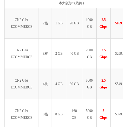
本大阪软银线路）
CN2 GIA
1000
2.5
2核
1 GB
20 GB
$169.99
ECOMMERCE
GB
Gbps
CN2 GIA
2000
2.5
3核
2 GB
40 GB
$299.99
ECOMMERCE
GB
Gbps
CN2 GIA
3000
2.5
4核
4 GB
80 GB
$549.99
ECOMMERCE
GB
Gbps
CN2 GIA
160
5000
5
6核
8 GB
$879.99
ECOMMERCE
GB
GB
Gbps