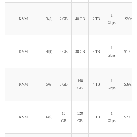
1
KVM
3核
2 GB
40 GB
2 TB
$99.99
Gbps
1
KVM
4核
4 GB
80 GB
3 TB
$199.99
Gbps
160
1
KVM
5核
8 GB
4 TB
$399.99
GB
Gbps
16
320
1
KVM
6核
5 TB
$799.99
GB
GB
Gbps