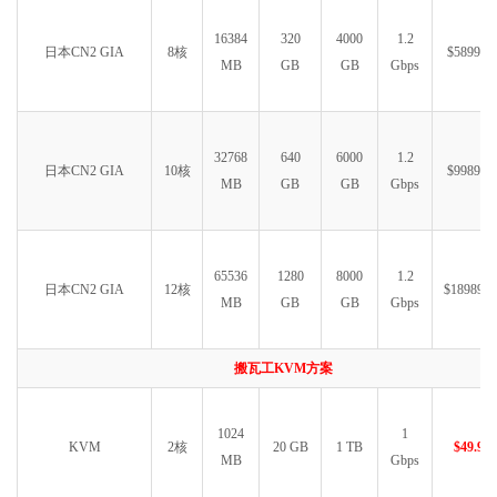
16384
320
4000
1.2
日本CN2 GIA
8核
$5899.99
MB
GB
GB
Gbps
32768
640
6000
1.2
日本CN2 GIA
10核
$9989.99
MB
GB
GB
Gbps
65536
1280
8000
1.2
日本CN2 GIA
12核
$18989.9
MB
GB
GB
Gbps
搬瓦工KVM方案
1024
1
KVM
2核
20 GB
1 TB
$49.99
MB
Gbps