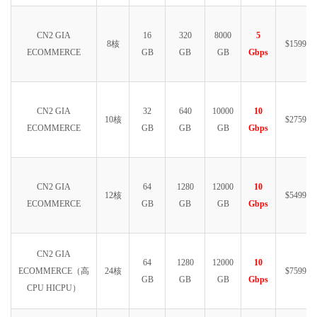
CN2 GIA
16
320
8000
5
8核
$1599.99
ECOMMERCE
GB
GB
GB
Gbps
CN2 GIA
32
640
10000
10
10核
$2759.99
ECOMMERCE
GB
GB
GB
Gbps
CN2 GIA
64
1280
12000
10
12核
$5499.99
ECOMMERCE
GB
GB
GB
Gbps
CN2 GIA
64
1280
12000
10
ECOMMERCE（高
24核
$7599.99
GB
GB
GB
Gbps
CPU HICPU）