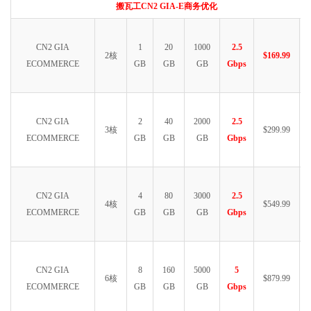
搬瓦工CN2 GIA-E商务优化
CN2 GIA
1
20
1000
2.5
2核
$169.99
ECOMMERCE
GB
GB
GB
Gbps
CN2 GIA
2
40
2000
2.5
3核
$299.99
ECOMMERCE
GB
GB
GB
Gbps
CN2 GIA
4
80
3000
2.5
4核
$549.99
ECOMMERCE
GB
GB
GB
Gbps
CN2 GIA
8
160
5000
5
6核
$879.99
ECOMMERCE
GB
GB
GB
Gbps