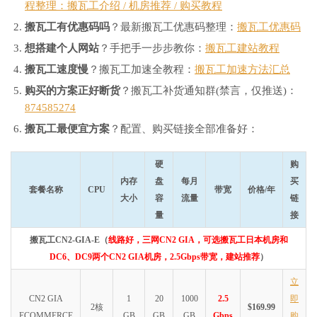
程整理：搬瓦工介绍 / 机房推荐 / 购买教程
搬瓦工有优惠码吗
？最新搬瓦工优惠码整理：
搬瓦工优惠码
想搭建个人网站
？手把手一步步教你：
搬瓦工建站教程
搬瓦工速度慢
？搬瓦工加速全教程：
搬瓦工加速方法汇总
购买的方案正好断货
？搬瓦工补货通知群(禁言，仅推送)：
874585274
搬瓦工最便宜方案
？配置、购买链接全部准备好：
硬
购
内存
盘
每月
买
套餐名称
CPU
带宽
价格/年
大小
容
流量
链
量
接
搬瓦工CN2-GIA-E（
线路好，三网CN2 GIA，可选搬瓦工日本机房和
DC6、DC9两个CN2 GIA机房，2.5Gbps带宽，建站推荐
）
立
CN2 GIA
1
20
1000
2.5
即
2核
$169.99
ECOMMERCE
GB
GB
GB
Gbps
购