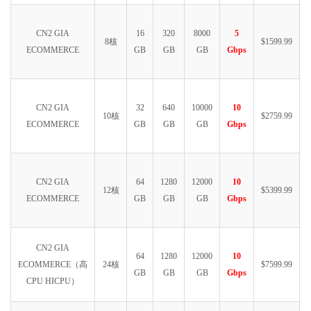
CN2 GIA
16
320
8000
5
8核
$1599.99
ECOMMERCE
GB
GB
GB
Gbps
CN2 GIA
32
640
10000
10
10核
$2759.99
ECOMMERCE
GB
GB
GB
Gbps
CN2 GIA
64
1280
12000
10
12核
$5399.99
ECOMMERCE
GB
GB
GB
Gbps
CN2 GIA
64
1280
12000
10
ECOMMERCE（高
24核
$7599.99
GB
GB
GB
Gbps
CPU HICPU）