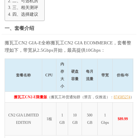
二、可选机房
三、相关测评
四、选择建议
一、套餐介绍
搬瓦工CN2 GIA-E全称搬瓦工CN2 GIA ECOMMERCE，套餐整
理如下，带宽从2.5Gbps开始，最高提供10Gbps：
内
存
硬盘
每月
套餐名称
CPU
带宽
价格/年
大
容量
流量
小
搬瓦工CN2-E限量版
（搬瓦工补货通知群（禁言，仅推送）：
874585274
）
CN2 GIA LIMITED
1
10
500
1
1核
$89.99
EDITION
GB
GB
GB
Gbps