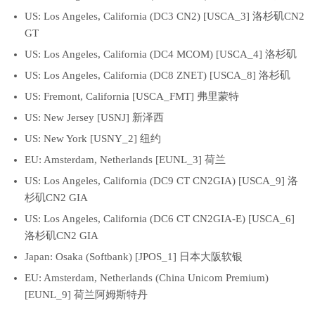
US: Los Angeles, California (DC3 CN2) [USCA_3] 洛杉矶CN2
GT
US: Los Angeles, California (DC4 MCOM) [USCA_4] 洛杉矶
US: Los Angeles, California (DC8 ZNET) [USCA_8] 洛杉矶
US: Fremont, California [USCA_FMT] 弗里蒙特
US: New Jersey [USNJ] 新泽西
US: New York [USNY_2] 纽约
EU: Amsterdam, Netherlands [EUNL_3] 荷兰
US: Los Angeles, California (DC9 CT CN2GIA) [USCA_9] 洛
杉矶CN2 GIA
US: Los Angeles, California (DC6 CT CN2GIA-E) [USCA_6]
洛杉矶CN2 GIA
Japan: Osaka (Softbank) [JPOS_1] 日本大阪软银
EU: Amsterdam, Netherlands (China Unicom Premium)
[EUNL_9] 荷兰阿姆斯特丹