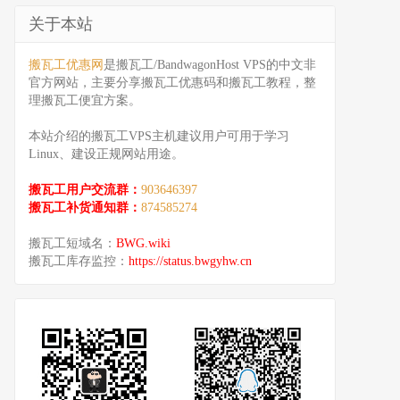
关于本站
搬瓦工优惠网
是搬瓦工/BandwagonHost VPS的中文非
官方网站，主要分享搬瓦工优惠码和搬瓦工教程，整
理搬瓦工便宜方案。
本站介绍的搬瓦工VPS主机建议用户可用于学习
Linux、建设正规网站用途。
搬瓦工用户交流群：
903646397
搬瓦工补货通知群：
874585274
搬瓦工短域名：
BWG.wiki
搬瓦工库存监控：
https://status.bwgyhw.cn