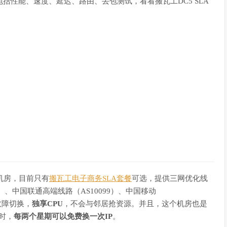
包括性能、速度、延迟、路由、丢包测试，看看搬瓦工DC5 SLA
个机房，目前只有
搬瓦工电子商务SLA套餐
可选，提供三网优化线
S23764）、中国联通高端线路（AS10099）、中国移动
动故障切换，
独享CPU
，不会与邻居抢资源。并且，这个机房也是
时，
每两个星期可以免费换一次IP
。