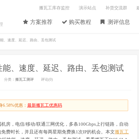
搬瓦工库存监控
演示站点
补货交流群
方案推荐
购买教程
测评信息
理
：性能、速度、延迟、路由、丢包测试
：性能、速度、延迟、路由、丢包测试
分类：
搬瓦工测评
评论(0)
6.58%优惠：
最新搬瓦工优惠码
机房，电信/移动/联通三网优化，多条100Gbps上行链路，自动
个月的免费时长，并且还有每两星期免费换1次IP的机会。本文
搬瓦工