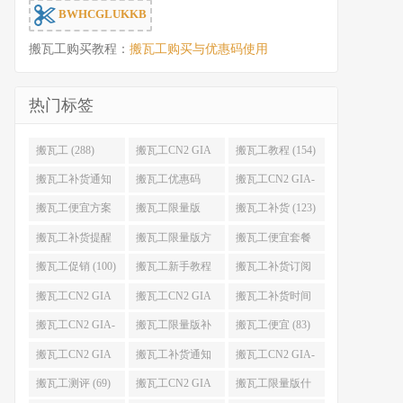
BWHCGLUKKB
搬瓦工购买教程：
搬瓦工购买与优惠码使用
热门标签
搬瓦工 (288)
搬瓦工CN2 GIA
搬瓦工教程 (154)
(176)
搬瓦工补货通知
搬瓦工优惠码
搬瓦工CN2 GIA-
(132)
(131)
E (130)
搬瓦工便宜方案
搬瓦工限量版
搬瓦工补货 (123)
(128)
(126)
搬瓦工补货提醒
搬瓦工限量版方
搬瓦工便宜套餐
(106)
案 (106)
(103)
搬瓦工促销 (100)
搬瓦工新手教程
搬瓦工补货订阅
(98)
(98)
搬瓦工CN2 GIA
搬瓦工CN2 GIA
搬瓦工补货时间
便宜方案 (92)
限量版 (90)
(89)
搬瓦工CN2 GIA-
搬瓦工限量版补
搬瓦工便宜 (83)
E限量版 (84)
货 (84)
搬瓦工CN2 GIA
搬瓦工补货通知
搬瓦工CN2 GIA-
优惠 (82)
QQ群 (76)
E便宜套餐 (76)
搬瓦工测评 (69)
搬瓦工CN2 GIA
搬瓦工限量版什