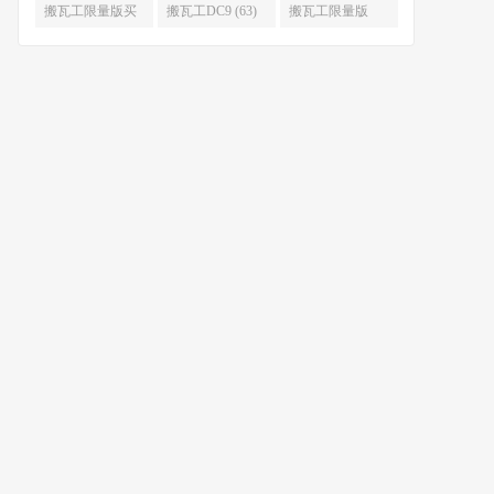
限量版补货 (67)
么时候补货 (67)
搬瓦工限量版买
搬瓦工DC9 (63)
搬瓦工限量版
不到 (67)
49.99 (62)