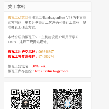
关于本站
搬瓦工优惠网
是搬瓦工/BandwagonHost VPS的中文非
官方网站，主要分享搬瓦工优惠码和搬瓦工教程，整
理搬瓦工便宜方案。
本站介绍的搬瓦工VPS主机建议用户可用于学习
Linux、建设正规网站用途。
搬瓦工用户交流群：
903646397
搬瓦工补货通知群：
874585274
搬瓦工短域名：
BWG.wiki
搬瓦工库存监控：
https://status.bwgyhw.cn