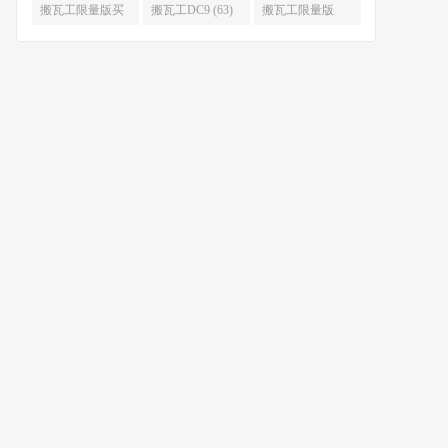
限量版补货 (67)
么时候补货 (67)
搬瓦工限量版买
搬瓦工DC9 (63)
搬瓦工限量版
不到 (67)
49.99 (62)