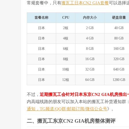
常规套餐中，只有
搬瓦工日本CN2 GIA套餐
可以选择这个机
套餐名称
CPU
内存大小
硬盘容量
日本
2核
2 GB
40 GB
日本
4核
4 GB
80 GB
日本
6核
8 GB
160 GB
日本
8核
16 GB
320 GB
日本
10核
32 GB
640 GB
日本
12核
64 GB
1280 GB
不过，
近期搬瓦工会针对日本东京CN2 GIA机房
内高端线路的朋友可以加入本站的搬瓦工补货通知群
通知，TG频道/QQ群/邮箱订阅/微信公众号
》。
二、搬瓦工东京CN2 GIA机房整体测评