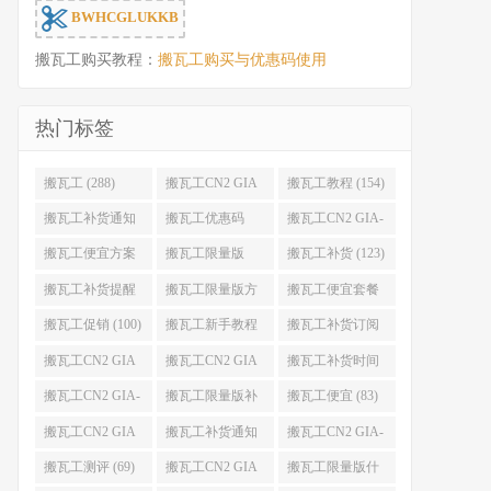
BWHCGLUKKB
搬瓦工购买教程：
搬瓦工购买与优惠码使用
热门标签
搬瓦工 (288)
搬瓦工CN2 GIA
搬瓦工教程 (154)
(176)
搬瓦工补货通知
搬瓦工优惠码
搬瓦工CN2 GIA-
(132)
(131)
E (130)
搬瓦工便宜方案
搬瓦工限量版
搬瓦工补货 (123)
(128)
(126)
搬瓦工补货提醒
搬瓦工限量版方
搬瓦工便宜套餐
(106)
案 (106)
(103)
搬瓦工促销 (100)
搬瓦工新手教程
搬瓦工补货订阅
(98)
(98)
搬瓦工CN2 GIA
搬瓦工CN2 GIA
搬瓦工补货时间
便宜方案 (92)
限量版 (90)
(89)
搬瓦工CN2 GIA-
搬瓦工限量版补
搬瓦工便宜 (83)
E限量版 (84)
货 (84)
搬瓦工CN2 GIA
搬瓦工补货通知
搬瓦工CN2 GIA-
优惠 (82)
QQ群 (76)
E便宜套餐 (76)
搬瓦工测评 (69)
搬瓦工CN2 GIA
搬瓦工限量版什