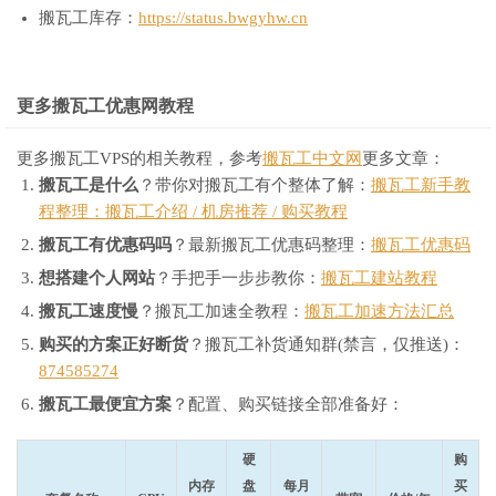
搬瓦工库存：
https://status.bwgyhw.cn
30.91
 ms 
/
30
6
221.183
.
89.182
  AS9808   
[
CMNET
]
中国
上海
  X
-
I
32.32
 ms 
/
32
7
221.183
.
89.69
   AS9808   
[
CMNET
]
中国
上海
  I
-
C
更多搬瓦工优惠网教程
32.86
 ms 
/
32
8
*
9
*
更多搬瓦工VPS的相关教程，参考
搬瓦工中文网
更多文章：
10
*
搬瓦工是什么
？带你对搬瓦工有个整体了解：
搬瓦工新手教
11
*
程整理：搬瓦工介绍 / 机房推荐 / 购买教程
12
*
13
*
搬瓦工有优惠码吗
？最新搬瓦工优惠码整理：
搬瓦工优惠码
14
119.147
.
61.34
   AS4134   
[
CHINANET
-
GD
]
中国
广东
深圳
 
想搭建个人网站
？手把手一步步教你：
搬瓦工建站教程
60.18
 ms 
/
60
15
*
搬瓦工速度慢
？搬瓦工加速全教程：
搬瓦工加速方法汇总
16
59.36
.
213.86
    AS4134                    
中国
广东
江门
购买的方案正好断货
？搬瓦工补货通知群(禁言，仅推送)：
86.213
.
36.59
.
broad
.
jm
.
gd
.
dynamic
.
163data
.
com
.
cn   
59.62
874585274
『广州
电信
 CN2 AS4809 
』
搬瓦工最便宜方案
？配置、购买链接全部准备好：
traceroute to ipv4
.
can
-
4809.endpoint
.
nxtrace
.
org
.,
30
 hops 
1
45.78
.
0.200
     AS25820                   
美国
加利福尼亚
硬
购
14.87
 ms 
/
13
2
45.78
.
0.250
     AS25820                   
日本
东京都
东
内存
盘
每月
买