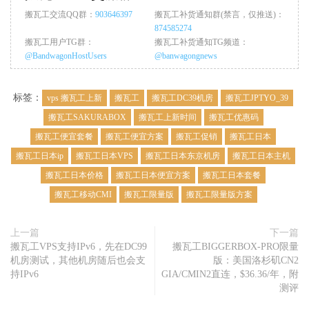
51.35
 ms 
/
51
搬瓦工交流QQ群：
903646397
搬瓦工补货通知群(禁言，仅推送)：
874585274
搬瓦工用户TG群：
搬瓦工补货通知TG频道：
『北京
联通
169
 AS4837 
』
@BandwagonHostUsers
@banwagongnews
traceroute to ipv4
.
pek
-
4837.endpoint
.
nxtrace
.
org
.,
30
 hops 
1
45.78
.
0.200
     AS25820                   
美国
加利福尼亚
14.00
 ms 
/
10
标签：
vps 搬瓦工上新
搬瓦工
搬瓦工DC39机房
搬瓦工JPTYO_39
2
45.78
.
0.250
     AS25820                   
日本
东京都
东
搬瓦工SAKURABOX
搬瓦工上新时间
搬瓦工优惠码
0.31
 ms 
/
0.2
3
*
搬瓦工便宜套餐
搬瓦工便宜方案
搬瓦工促销
搬瓦工日本
4
223.120
.
2.94
    AS58453  
[
CMI
-
INT
]
中国
上海
   cm
搬瓦工日本ip
搬瓦工日本VPS
搬瓦工日本东京机房
搬瓦工日本主机
31.34
 ms 
/
31
5
221.183
.
89.182
  AS9808   
[
CMNET
]
中国
上海
  X
-
I
搬瓦工日本价格
搬瓦工日本便宜方案
搬瓦工日本套餐
133.07
 ms 
/
1
搬瓦工移动CMI
搬瓦工限量版
搬瓦工限量版方案
6
221.183
.
89.69
   AS9808   
[
CMNET
]
中国
上海
  I
-
C
33.13
 ms 
/
33
7
221.183
.
89.50
   AS9808   
[
CMNET
]
中国
上海
   ch
上一篇
下一篇
134.51
 ms 
/
1
搬瓦工VPS支持IPv6，先在DC99
搬瓦工BIGGERBOX-PRO限量
8
*
机房测试，其他机房随后也会支
版：美国洛杉矶CN2
9
*
持IPv6
GIA/CMIN2直连，$36.36/年，附
10
219.158
.
33.189
  AS4837   
[
CU169
-
BACKBONE
]
中国
北京
   ch
测评
175.03
 ms 
/
*