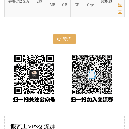
traceroute to ipv4
.
hgh
-
4134.endpoint
.
nxtrace
.
org
.,
30
 hops 
香港CN2 GIA
2核
$899.99
MB
GB
GB
Gbps
购
1
45.78
.
0.200
     AS25820                   
美国
加利福尼亚
买
12.01
 ms 
/
15
2
45.78
.
0.250
     AS25820                   
日本
东京都
东
0.31
 ms 
/
0.2
3
*
4
223.120
.
3.146
   AS58453  
[
CMI
-
INT
]
中国
上海
   cm
赞(
7
)
31.04
 ms 
/
31
5
221.183
.
89.182
  AS9808   
[
CMNET
]
中国
上海
  X
-
I
32.19
 ms 
/
*
 
6
221.183
.
89.69
   AS9808   
[
CMNET
]
中国
上海
  I
-
C
233.65
 ms 
/
*
7
*
8
*
9
*
10
202.97
.
84.33
    AS4134   
[
CHINANET
-
BB
]
中国
浙江
金华
 
147.74
 ms 
/
1
11
220.191
.
199.134
 AS58461  
[
CHINANET
-
ZJ
]
中国
浙江
杭州
 
42.13
 ms 
/
42
12
*
13
122.224
.
4.17
    AS58461                   
中国
浙江
绍兴
 
51.69
 ms 
/
48
搬瓦工VPS交流群
14
122.224
.
6.33
    AS58461                   
中国
浙江
绍兴
 