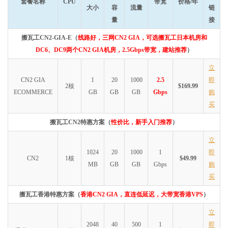
套餐名称
CPU
带宽
价格/年
0.29
 ms 
/
0.2
大小
容
流量
链
3
*
量
接
4
129.250
.
7.15
    AS2914   
[
NTT
-
BACKBONE
]
日本
东京都
东
    ae
-
14.r32.tokyjp05.jp
.
bb
.
gin
.
ntt
.
net      
6.25
 ms 
/
*
 m
搬瓦工CN2-GIA-E（
线路好，三网CN2 GIA，可选搬瓦工日本机房和
5
129.250
.
2.49
    AS2914   
[
NTT
-
BACKBONE
]
日本
东京都
东
DC6、DC9两个CN2 GIA机房，2.5Gbps带宽，建站推荐
）
    ae
-
0.a00.tokyjp04.jp
.
bb
.
gin
.
ntt
.
net       
3.38
 ms 
/
1.5
6
120.88
.
54.134
   AS2914   
[
APNIC
-
AP
]
日本
东京都
东
立
    xe
-
0
-
0
-
12
-
1.a00.tokyjp04.jp
.
ce
.
gin
.
ntt
.
net   
1.42
 ms 
/
CN2 GIA
1
20
1000
2.5
即
2核
$169.99
7
59.43
.
246.25
*
[
CN2
-
Global
]
中国
上海
   ch
ECOMMERCE
GB
GB
GB
Gbps
购
27.82
 ms 
/
27
买
8
59.43
.
38.173
*
[
CN2
-
BackBone
]
中国
上海
   ch
128.84
 ms 
/
*
搬瓦工CN2特惠方案（
性价比，新手入门推荐
）
9
*
10
59.43
.
144.210
*
[
CN2
-
BackBone
]
中国
广东
广州
 
立
54.68
 ms 
/
58
1024
20
1000
1
即
11
59.43
.
70.6
*
[
CN2
-
BackBone
]
中国
广东
广州
 
CN2
1核
$49.99
MB
GB
GB
Gbps
购
81.71
 ms 
/
52
买
12
*
13
116.6
.
125.25
    AS4809   
[
CHINANET
-
GD
]
中国
广东
广州
 
搬瓦工香港特惠方案（
香港CN2 GIA，直连低延迟，大带宽香港VPS
）
51.35
 ms 
/
51
立
『杭州
电信
163
 AS4134 
』
2048
40
500
1
即