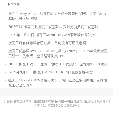
11
219.158
.
21.253
  AS4837   
[
CU169
-
BACKBONE
]
中国
北京
   ch
相关推荐
68.54
 ms 
/
*
 
12
*
搬瓦工 Amy AI 助手深度评测：自然语言管理 VPS，无需 Linux
13
61.51
.
169.146
   AS4808                    
中国
北京
中
基础也可运维 VPS
72.03
 ms 
/
72
14
*
2026年6月最新可用搬瓦工优惠码，实时更新搬瓦工优惠码
15
*
[2025年11月17日]搬瓦工MINICHICKEN限量版套餐补货
16
*
17
123.125
.
96.156
  AS4808   
[
UNICOM
-
BJ
]
中国
北京
中
搬瓦工所有优惠码都已过期，目前没有可用优惠码
73.88
 ms 
/
73
搬瓦工优惠码BWHCGLUKKB过期（expired），2025年最新搬瓦
工双十一优惠码，全场循环优惠11%
『北京
联通
 A
网(
CNC
)
 AS9929 
』
traceroute to ipv4
.
pek
-
9929.endpoint
.
nxtrace
.
org
.,
30
 hops 
2025年搬瓦工双十一优惠：限时11.11优惠码，全场循环11%优惠
1
45.78
.
0.200
     AS25820                   
美国
加利福尼亚
5.51
 ms 
/
11.
[2025年9月17日]搬瓦工MINICHICKEN限量版套餐补货
2
45.78
.
0.250
     AS25820                   
日本
东京都
东
搬瓦工CN2 GIA VPS介绍与优势，为什么这么多电商用户选择搬
0.27
 ms 
/
0.2
瓦工CN2 GIA？
3
*
4
*
5
*
© 2026
搬瓦工优惠网
扬州翎途智能科技有限公司版权所有 |
SiteMap
|
网站归档
|
6
*
关于本站
|
苏ICP备2021038092号-2
7
*
8
221.111
.
202.106
*
[
BBTEC
]
日本
东京都
东