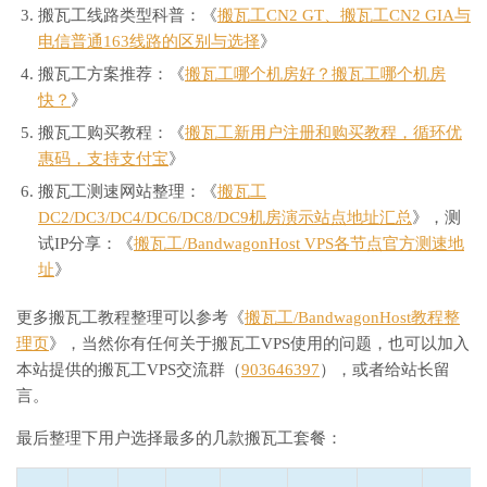
7
*
搬瓦工线路类型科普：《
搬瓦工CN2 GT、搬瓦工CN2 GIA与
8
*
电信普通163线路的区别与选择
》
9
*
搬瓦工方案推荐：《
搬瓦工哪个机房好？搬瓦工哪个机房
10
*
11
59.43
.
80.142
*
[
CN2
-
BackBone
]
中国
上海
   ch
快？
》
37.76
 ms 
/
33
搬瓦工购买教程：《
搬瓦工新用户注册和购买教程，循环优
12
59.43
.
46.81
*
[
CN2
-
BackBone
]
中国
北京
   ch
惠码，支持支付宝
》
55.87
 ms 
/
56
13
124.126
.
254.45
  AS4847   
[
RITELE
]
中国
北京
   ch
搬瓦工测速网站整理：《
搬瓦工
45.254
.
126.124
.
broad
.
bjtelecom
.
net        
56.04
 ms 
/
55
DC2/DC3/DC4/DC6/DC8/DC9机房演示站点地址汇总
》，测
14
124.126
.
254.3
   AS4847   
[
RITELE
]
中国
北京
北京
 
试IP分享：《
搬瓦工/BandwagonHost VPS各节点官方测速地
3.254
.
126.124
.
broad
.
bjtelecom
.
net         
63.56
 ms 
/
58
址
》
15
124.126
.
251.254
 AS4809   
[
RITELE
]
中国
北京
   ww
254.251
.
126.124
.
broad
.
bjtelecom
.
net       
57.37
 ms 
/
57
更多搬瓦工教程整理可以参考《
搬瓦工/BandwagonHost教程整
『上海
电信
163
 AS4134 
』
理页
》，当然你有任何关于搬瓦工VPS使用的问题，也可以加入
traceroute to ipv4
.
sha
-
4134.endpoint
.
nxtrace
.
org
.,
30
 hops 
本站提供的搬瓦工VPS交流群（
903646397
），或者给站长留
1
45.78
.
0.200
     AS25820                   
美国
加利福尼亚
言。
13.29
 ms 
/
13
2
45.78
.
0.250
     AS25820                   
日本
东京都
东
最后整理下用户选择最多的几款搬瓦工套餐：
0.31
 ms 
/
0.2
3
*