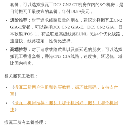
    ae
-
0.a03.tokyjp08.jp
.
bb
.
gin
.
ntt
.
net       
8.61
 ms 
/
0.9
套餐，可以选择搬瓦工DC3 CN2 GT机房在内的8个机房，是
6
203.105
.
72.198
  AS2914   
[
NTTGIN
]
日本
东京都
东
目前搬瓦工最便宜的套餐，年付49.99美元；
    ae
-
0.china
-
telecom
.
tokyjp08
.
jp
.
bb
.
gin
.
ntt
.
net   
1.23
 ms
7
203.15
.
112.6
*
中国
上海
电
进阶推荐
：对于追求线路质量的朋友，建议选择搬瓦工CN2
30.04
 ms 
/
29
GIA-E套餐，可以选择DC6 CN2 GIA-E、DC9 CN2 GIA、日
8
*
本软银JPOS_1、荷兰联通高级线路EUNL_9这4个优化线路，
9
59.43
.
22.5
*
[
CN2
-
BackBone
]
中国
上海
  I
-
C
速度快、线路稳定，性价比选择。
37.82
 ms 
/
33
10
101.95
.
88.218
   AS4812   
[
CHINANET
-
SH
]
中国
上海
   ch
高端推荐
：对于追求线路质量以及低延迟的朋友，可以选择
32.08
 ms 
/
32
搬瓦工香港套餐，香港CN2 GIA线路，速度快、延迟低、堪
11
58.32
.
4.1
       AS4812                    
中国
上海
黄浦
比国内机房。
31.56
 ms 
/
31
相关搬瓦工教程：
『广州
电信
163
 AS4134 
』
traceroute to ipv4
.
can
-
4134.endpoint
.
nxtrace
.
org
.,
30
 hops 
《
搬瓦工新用户注册和购买教程，循环优惠码，支持支付
1
45.78
.
0.200
     AS25820                   
美国
加利福尼亚
宝
》
90.54
 ms 
/
11
2
45.78
.
0.250
     AS25820                   
日本
东京都
东
《
搬瓦工机房推荐：搬瓦工哪个机房好，搬瓦工哪个机房
25.63
 ms 
/
0.
快
》
3
*
4
223.118
.
3.6
     AS58453  
[
CMI
-
INT
]
日本
东京都
东
搬瓦工所有套餐整理：
0.91
 ms 
/
0.5
5
223.120
.
3.146
   AS58453  
[
CMI
-
INT
]
中国
上海
   cm