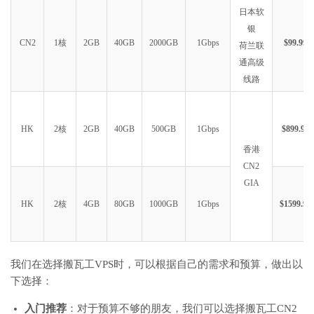
20
*
日本软
21
*
银
22
*
CN2
1核
2GB
40GB
2000GB
1Gbps
$99.99
荷兰联
23
*
通高级
24
*
线路
25
*
26
*
27
*
28
*
HK
2核
2GB
40GB
500GB
1Gbps
$899.99
29
*
香港
30
101.89
.
240.49
   AS4812   
[
CHINANET
-
SH
]
中国
上海
   ch
134.50
 ms 
/
*
CN2
GIA
『上海
电信
 CN2 AS4809 
』
HK
2核
4GB
80GB
1000GB
1Gbps
$1599.99
traceroute to ipv4
.
sha
-
4809.endpoint
.
nxtrace
.
org
.,
30
 hops 
1
45.78
.
0.200
     AS25820                   
美国
加利福尼亚
19.20
 ms 
/
32
2
45.78
.
0.250
     AS25820                   
日本
东京都
东
0.31
 ms 
/
0.6
我们在选择搬瓦工VPS时，可以根据自己的需求和预算，做出以
3
*
下选择：
4
*
5
129.250
.
5.203
   AS2914   
[
NTT
-
BACKBONE
]
日本
东京都
东
入门推荐
：对于预算不够的朋友，我们可以选择搬瓦工CN2