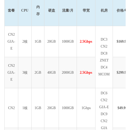
4
*
5
221.183
.
89.178
  AS9808   
[
CMNET
]
中国
上海
  X
-
I
内
套餐
CPU
硬盘
流量/月
带宽
机房
价格/年
132.99
 ms 
/
*
存
6
221.183
.
89.33
   AS9808   
[
CMNET
]
中国
上海
  I
-
C
132.55
 ms 
/
1
7
221.183
.
89.10
   AS9808   
[
CMNET
]
中国
上海
   ch
CN2
133.52
 ms 
/
*
DC3
8
*
GIA-
2核
1GB
20GB
1000GB
2.5Gbps
$169.99
CN2
9
*
E
10
*
DC8
11
61.152
.
25.121
   AS4812   
[
CHINANET
-
SH
]
中国
上海
   ch
ZNET
34.24
 ms 
/
37
CN2
DC4
12
*
GIA-
3核
2GB
40GB
2000GB
2.5Gbps
$299.99
MCOM
13
*
E
14
*
15
101.89
.
240.50
   AS4812   
[
CHINANET
-
SH
]
中国
上海
上海
 
DC6
234.70
 ms 
/
*
16
101.89
.
240.49
   AS4812   
[
CHINANET
-
SH
]
中国
上海
   ch
CN2
34.26
 ms 
/
*
 
GIA-E
CN2
1核
1GB
20GB
1000GB
1Gbps
$49.99
17
101.89
.
240.50
   AS4812   
[
CHINANET
-
SH
]
中国
上海
上海
 
DC9
234.59
 ms 
/
*
CN2
18
*
GIA
19
*