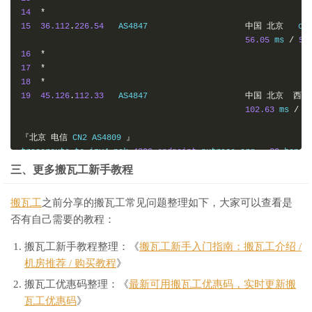
14
*
15
36.112
.
226.54
   AS4847                    
中国
北京
   ch
56.05
 ms 
/
55
16
*
17
*
18
*
19
45.126
.
112.33
   AS4847                    
中国
北京
西城
102.63
 ms 
/
7
『北京
电信
 CN2 AS4809 
』
traceroute to ipv4
.
pek
-
4809.endpoint
.
nxtrace
.
org
.,
30
 hops 
1
45.78
.
0.200
     AS25820                   
美国
加利福尼亚
三、更多搬瓦工新手教程
17.42
 ms 
/
37
2
45.78
.
0.250
     AS25820                   
日本
东京都
东
搬瓦工
之前分享的搬瓦工常见问题整理如下，大家可以查看是
0.31
 ms 
/
4.9
否有自己需要的教程：
3
*
4
223.120
.
3.146
   AS58453  
[
CMI
-
INT
]
中国
上海
   cm
搬瓦工新手教程整理：《
搬瓦工新手入门指南：搬瓦工介绍 /
31.08
 ms 
/
30
机房推荐 / 购买教程
》
5
221.183
.
89.178
  AS9808   
[
CMNET
]
中国
上海
  X
-
I
32.31
 ms 
/
32
搬瓦工优惠码整理：《
最新可用搬瓦工优惠码，实时更新搬
6
221.183
.
89.33
   AS9808   
[
CMNET
]
中国
上海
  I
-
C
瓦工优惠码
》
32.22
 ms 
/
32