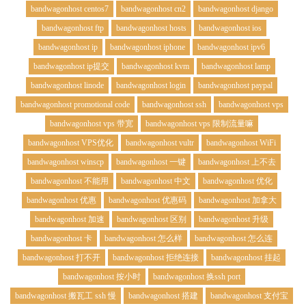
bandwagonhost centos7
bandwagonhost cn2
bandwagonhost django
bandwagonhost ftp
bandwagonhost hosts
bandwagonhost ios
bandwagonhost ip
bandwagonhost iphone
bandwagonhost ipv6
bandwagonhost ip提交
bandwagonhost kvm
bandwagonhost lamp
bandwagonhost linode
bandwagonhost login
bandwagonhost paypal
bandwagonhost promotional code
bandwagonhost ssh
bandwagonhost vps
bandwagonhost vps 带宽
bandwagonhost vps 限制流量嘛
bandwagonhost VPS优化
bandwagonhost vultr
bandwagonhost WiFi
bandwagonhost winscp
bandwagonhost 一键
bandwagonhost 上不去
bandwagonhost 不能用
bandwagonhost 中文
bandwagonhost 优化
bandwagonhost 优惠
bandwagonhost 优惠码
bandwagonhost 加拿大
bandwagonhost 加速
bandwagonhost 区别
bandwagonhost 升级
bandwagonhost 卡
bandwagonhost 怎么样
bandwagonhost 怎么连
bandwagonhost 打不开
bandwagonhost 拒绝连接
bandwagonhost 挂起
bandwagonhost 按小时
bandwagonhost 换ssh port
bandwagonhost 搬瓦工 ssh 慢
bandwagonhost 搭建
bandwagonhost 支付宝