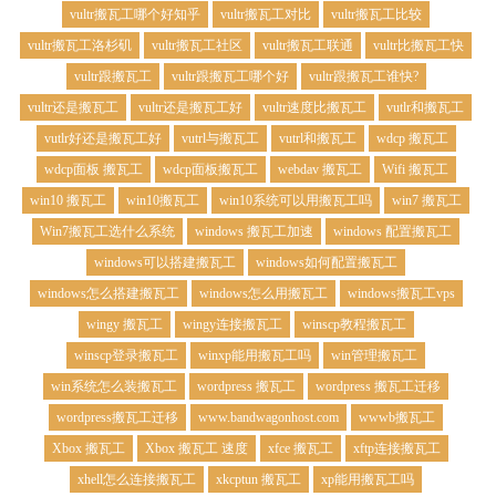
vultr搬瓦工哪个好知乎
vultr搬瓦工对比
vultr搬瓦工比较
vultr搬瓦工洛杉矶
vultr搬瓦工社区
vultr搬瓦工联通
vultr比搬瓦工快
vultr跟搬瓦工
vultr跟搬瓦工哪个好
vultr跟搬瓦工谁快?
vultr还是搬瓦工
vultr还是搬瓦工好
vultr速度比搬瓦工
vutlr和搬瓦工
vutlr好还是搬瓦工好
vutrl与搬瓦工
vutrl和搬瓦工
wdcp 搬瓦工
wdcp面板 搬瓦工
wdcp面板搬瓦工
webdav 搬瓦工
Wifi 搬瓦工
win10 搬瓦工
win10搬瓦工
win10系统可以用搬瓦工吗
win7 搬瓦工
Win7搬瓦工选什么系统
windows 搬瓦工加速
windows 配置搬瓦工
windows可以搭建搬瓦工
windows如何配置搬瓦工
windows怎么搭建搬瓦工
windows怎么用搬瓦工
windows搬瓦工vps
wingy 搬瓦工
wingy连接搬瓦工
winscp教程搬瓦工
winscp登录搬瓦工
winxp能用搬瓦工吗
win管理搬瓦工
win系统怎么装搬瓦工
wordpress 搬瓦工
wordpress 搬瓦工迁移
wordpress搬瓦工迁移
www.bandwagonhost.com
wwwb搬瓦工
Xbox 搬瓦工
Xbox 搬瓦工 速度
xfce 搬瓦工
xftp连接搬瓦工
xhell怎么连接搬瓦工
xkcptun 搬瓦工
xp能用搬瓦工吗