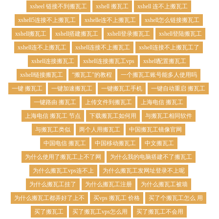
xsheel 链接不到搬瓦工
xshell 搬瓦工
xshell 连不上搬瓦工
xshell5连接不上搬瓦工
xshelle连不上搬瓦工
xshell怎么链接搬瓦工
xshell搬瓦工
xshell搭建搬瓦工
xshell登录搬瓦工
xshell登陆搬瓦工
xshell连不上搬瓦工
xshell连接不上搬瓦工
xshell连接不上搬瓦工了
xshell连接搬瓦工
xshell连接搬瓦工vps
xshell配置搬瓦工
xshell链接搬瓦工
“搬瓦工”的教程
一个搬瓦工账号能多人使用吗
一键 搬瓦工
一键加速搬瓦工
一键搬瓦工手机
一键自动重启 搬瓦工
一键路由 搬瓦工
上传文件到搬瓦工
上海电信 搬瓦工
上海电信 搬瓦工 节点
下载搬瓦工如何用
与搬瓦工相同软件
与搬瓦工类似
两个人用搬瓦工
中国搬瓦工镜像官网
中国电信 搬瓦工
中国移动搬瓦工
中文搬瓦工
为什么使用了搬瓦工上不了网
为什么我的电脑搭建不了搬瓦工
为什么搬瓦工vps连不上
为什么搬瓦工发网址登录不上呢
为什么搬瓦工挂了
为什么搬瓦工注册
为什么搬瓦工被墙
为什么搬瓦工都弄好了上不
买vps 搬瓦工 价格
买了个搬瓦工怎么 用
买了搬瓦工
买了搬瓦工vps怎么用
买了搬瓦工不会用