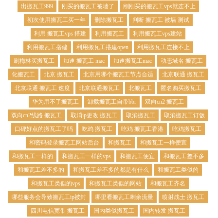
出搬瓦工999
刚买的搬瓦工被墙了
刚刚买的搬瓦工vps就连不上
初次使用搬瓦工买一年
删除搬瓦工
判断 搬瓦工 被墙 测试
利用 搬瓦工vps 搭建
利用搬瓦工
利用搬瓦工vps建站
利用搬瓦工搭建
利用搬瓦工搭建open
利用搬瓦工连接不上
刷梅林买搬瓦工
加速 搬瓦工 mac
加速搬瓦工mac
动态域名 搬瓦工
化搬瓦工
北京 搬瓦工
北京用哪个搬瓦工节点合适
北京联通 搬瓦工
北京联通 搬瓦工 速度
北京联通搬瓦工
北搬瓦工
匿名购买搬瓦工
华为用不了搬瓦工
卸载搬瓦工自带bbr
双向cn2 搬瓦工
双向cn2线路 搬瓦工
取消ip更改 搬瓦工
取消搬瓦工
取消搬瓦工订饭
口碑好点的搬瓦工了吗
吃鸡 搬瓦工
吃鸡 搬瓦工香港
吃鸡搬瓦工
和密码登录搬瓦工网站后台
和搬瓦工
和搬瓦工一样便宜
和搬瓦工一样的
和搬瓦工一样的vps
和搬瓦工便宜
和搬瓦工差不多
和搬瓦工差不多的
和搬瓦工差不多的都是有什么
和搬瓦工类似的
和搬瓦工类似的vps
和搬瓦工类似的网站
和搬瓦工齐名
哪些服务会导致搬瓦工ip被封
哪里看搬瓦工剩余流量
喷射战士 搬瓦工
四川电信宽带 搬瓦工
国内类似搬瓦工
国内转发 搬瓦工