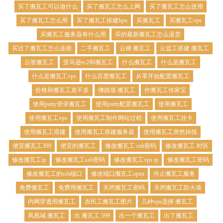
买了搬瓦工可以做什么
买了搬瓦工怎么上网
买了搬瓦工怎么使用
买了搬瓦工怎么用
买了搬瓦工搭建bpn
买搬瓦工
买搬瓦工vps
买搬瓦工服务器有什么用
买的最新搬瓦工怎么退货
买过了搬瓦工怎么连接
二手搬瓦工
云梯 搬瓦工
云监工搭建 搬瓦工
云签搬瓦工
亚马逊ec2和搬瓦工
什么搬瓦工
什么是搬瓦工
什么是搬瓦工vps
什么百度搬瓦工
从零开始配置搬瓦工
价格和搬瓦工差不多
佛跳墙 搬瓦工
作搬瓦工传家宝
使用putty登录搬瓦工
使用putty配置搬瓦工
使用搬瓦工
使用搬瓦工vps
使用搬瓦工制作网站过程
使用搬瓦工挂卡
使用搬瓦工搭建
使用搬瓦工搭建服务器
使用搬瓦工突然掉线
便宜搬瓦工399
便宜的搬瓦工
修改搬瓦工 ssh密码
修改搬瓦工 时区
修改搬瓦工ip
修改搬瓦工ssh密码
修改搬瓦工vps ip
修改搬瓦工密码
修改搬瓦工的ssh端口
修改端口搬瓦工open
停止搬瓦工服务
免费搬瓦工
免费用搬瓦工
关闭搬瓦工密码
关闭搬瓦工防火墙
内网穿透用搬瓦工
农民工搬瓦工图片
几种vps选择 搬瓦工
凤凰城 搬瓦工
出 搬瓦工 599
出一个搬瓦工
出了搬瓦工