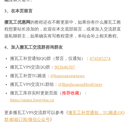
3、在本页留言
搬瓦工优惠网
的教程还在不断更新中，如果你有什么搬瓦工教
程想要站长添加的，欢迎在本文底部留言，或者加入交流群直
接私聊群主，如果确实有写教程需求，本站会补上相关教程。
4、加入搬瓦工交流群咨询群友
搬瓦工补货通知QQ群（禁言，仅通知）：
874585274
搬瓦工VPS交流QQ群：
903646397
搬瓦工补货TG频道：
@banwagongnews
搬瓦工VPS交流TG群组：
@BandwagonHostUsers
搬瓦工库存实时更新页面（
推荐收藏
）：
https://status.bwgyhw.cn
更多搬瓦工VPS交流群可以参考《
搬瓦工补货通知，TG频道/QQ
群/邮箱订阅/微信公众号
》