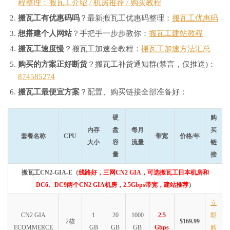
程整理：搬瓦工介绍 / 机房推荐 / 购买教程
搬瓦工有优惠码吗
？最新搬瓦工优惠码整理：
搬瓦工优惠码
想搭建个人网站
？手把手一步步教你：
搬瓦工建站教程
搬瓦工速度慢
？搬瓦工加速全教程：
搬瓦工加速方法汇总
购买的方案正好断货
？搬瓦工补货通知群(禁言，仅推送)：
874585274
搬瓦工最便宜方案
？配置、购买链接全部准备好：
硬
购
内存
盘
每月
买
套餐名称
CPU
带宽
价格/年
大小
容
流量
链
量
接
搬瓦工CN2-GIA-E（
线路好，三网CN2 GIA，可选搬瓦工日本机房和
DC6、DC9两个CN2 GIA机房，2.5Gbps带宽，建站推荐
）
立
CN2 GIA
1
20
1000
2.5
即
2核
$169.99
ECOMMERCE
GB
GB
GB
Gbps
购