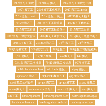
1999搬瓦工速度
1999美元 搬瓦工
19元搬瓦工速度怎么样
19刀 搬瓦工
2016 搬瓦工优惠码
2017 搬瓦工 linode
2017 搬瓦工 wdcp
2017 搬瓦工 黑五
201711搬瓦工很卡
2017年搬瓦工
2017搬瓦工不能退款
2017搬瓦工优惠码
2017搬瓦工搭建
2017搬瓦工最近很卡
2017搬瓦工退款
2017搬瓦工退款支付宝
2017搬瓦工速度优化
2017搬瓦工黑色星期五
2018124 搬瓦工
2018124搬瓦工
24号 搬瓦工
24号搬瓦工
299美元搬瓦工
360 搬瓦工 封
399搬瓦工
399搬瓦工可以远程吗
3月1日搬瓦工
5元每月搬瓦工
64m 搬瓦工
64m搬瓦工
734151 搬瓦工换机房
734151搬瓦工换机房
99刀 搬瓦工
ac68u bandwagonhost
add funds 搬瓦工
alipay 搬瓦工
alpharacks 搬瓦工
alpharacks和搬瓦工
app store 搬瓦工
app搬瓦工如何使用
apt-get 搬瓦工
apt-get搬瓦工
ariang 搬瓦工
ariang搬瓦工
authentocator 搬瓦工
aws ec2和搬瓦工
aws 搬瓦工
a搬瓦工
bandwagonhost
bandwagonhost 3.99
bandwagonhost alipay
bandwagonhost amh
bandwagonhost android
bandwagonhost apk