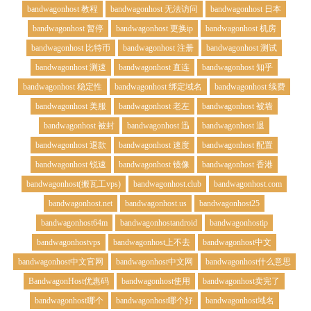
bandwagonhost 教程
bandwagonhost 无法访问
bandwagonhost 日本
bandwagonhost 暂停
bandwagonhost 更换ip
bandwagonhost 机房
bandwagonhost 比特币
bandwagonhost 注册
bandwagonhost 测试
bandwagonhost 测速
bandwagonhost 直连
bandwagonhost 知乎
bandwagonhost 稳定性
bandwagonhost 绑定域名
bandwagonhost 续费
bandwagonhost 美服
bandwagonhost 老左
bandwagonhost 被墙
bandwagonhost 被封
bandwagonhost 迅
bandwagonhost 退
bandwagonhost 退款
bandwagonhost 速度
bandwagonhost 配置
bandwagonhost 锐速
bandwagonhost 镜像
bandwagonhost 香港
bandwagonhost(搬瓦工vps)
bandwagonhost.club
bandwagonhost.com
bandwagonhost.net
bandwagonhost.us
bandwagonhost25
bandwagonhost64m
bandwagonhostandroid
bandwagonhostip
bandwagonhostvps
bandwagonhost上不去
bandwagonhost中文
bandwagonhost中文官网
bandwagonhost中文网
bandwagonhost什么意思
BandwagonHost优惠码
bandwagonhost使用
bandwagonhost卖完了
bandwagonhost哪个
bandwagonhost哪个好
bandwagonhost域名