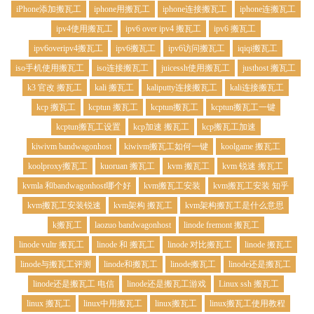
iPhone添加搬瓦工
iphone用搬瓦工
iphone连接搬瓦工
iphone连搬瓦工
ipv4使用搬瓦工
ipv6 over ipv4 搬瓦工
ipv6 搬瓦工
ipv6overipv4搬瓦工
ipv6搬瓦工
ipv6访问搬瓦工
iqiqi搬瓦工
iso手机使用搬瓦工
iso连接搬瓦工
juicessh使用搬瓦工
justhost 搬瓦工
k3 官改 搬瓦工
kali 搬瓦工
kaliputty连接搬瓦工
kali连接搬瓦工
kcp 搬瓦工
kcptun 搬瓦工
kcptun搬瓦工
kcptun搬瓦工一键
kcptun搬瓦工设置
kcp加速 搬瓦工
kcp搬瓦工加速
kiwivm bandwagonhost
kiwivm搬瓦工如何一键
koolgame 搬瓦工
koolproxy搬瓦工
kuoruan 搬瓦工
kvm 搬瓦工
kvm 锐速 搬瓦工
kvmla 和bandwagonhost哪个好
kvm搬瓦工安装
kvm搬瓦工安装 知乎
kvm搬瓦工安装锐速
kvm架构 搬瓦工
kvm架构搬瓦工是什么意思
k搬瓦工
laozuo bandwagonhost
linode fremont 搬瓦工
linode vultr 搬瓦工
linode 和 搬瓦工
linode 对比搬瓦工
linode 搬瓦工
linode与搬瓦工评测
linode和搬瓦工
linode搬瓦工
linode还是搬瓦工
linode还是搬瓦工 电信
linode还是搬瓦工游戏
Linux ssh 搬瓦工
linux 搬瓦工
linux中用搬瓦工
linux搬瓦工
linux搬瓦工使用教程