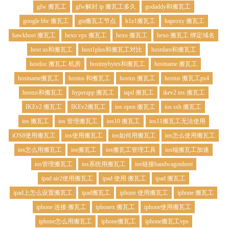
gfw 搬瓦工
gfw解封 ip 搬瓦工多久
godaddy和搬瓦工
google bbr 搬瓦工
gta搬瓦工节点
h1z1搬瓦工
haproxy 搬瓦工
hawkhost 搬瓦工
hexo vps 搬瓦工
hexo 搬瓦工
hexo 搬瓦工 绑定域名
host us和搬瓦工
host1plus和搬瓦工对比
hostdare和搬瓦工
hostloc 搬瓦工 机房
hostmybytes和搬瓦工
hostname 搬瓦工
hostname搬瓦工
hostus 和搬瓦工
hostus 搬瓦工
hostus 搬瓦工ps4
hostus和搬瓦工
hyperapp 搬瓦工
iapd 搬瓦工
ikev2 ios 搬瓦工
IKEv2 搬瓦工
IKEv2搬瓦工
ios open 搬瓦工
ios ssh 搬瓦工
ios 搬瓦工
ios 管理搬瓦工
ios10 搬瓦工
ios11搬瓦工无法使用
iOS8使用搬瓦工
ios使用搬瓦工
ios如何用搬瓦工
ios怎么使用搬瓦工
ios怎么用搬瓦工
ios搬瓦工
ios搬瓦工管理工具
ios端搬瓦工加速
ios管理搬瓦工
ios系统用搬瓦工
ios链接bandwagonhost
ipad air2使用搬瓦工
ipad 使用 搬瓦工
ipad 搬瓦工
ipad上怎么设置搬瓦工
ipad搬瓦工
iphone 使用搬瓦工
iphone 搬瓦工
iphone 连接 搬瓦工
iphonex 搬瓦工
iphone使用搬瓦工
iphone怎么用搬瓦工
iphone搬瓦工
iphone搬瓦工vps