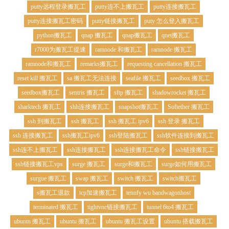
putty远程登录搬瓦工
putty连不上搬瓦工
putty连接搬瓦工
putty连接搬瓦工密码
putty链接搬瓦工
puty 怎么登入搬瓦工
python搬瓦工
qnap 搬瓦工
qnap搬瓦工
qnet搬瓦工
r7000为搬瓦工提速
ramnode 和搬瓦工
ramnode 搬瓦工
ramnode和搬瓦工
remarks搬瓦工
requesting cancellation 搬瓦工
reset kill 搬瓦工
sa 搬瓦工无法连接
seafile 搬瓦工
seedbox 搬瓦工
seedbox搬瓦工
sentris 搬瓦工
sftp 搬瓦工
shadowrocket 搬瓦工
sharktech 搬瓦工
shh连接搬瓦工
snapshot搬瓦工
Softether 搬瓦工
ssh 到搬瓦工
ssh 搬瓦工
ssh 搬瓦工 ipv6
ssh 登录 搬瓦工
ssh 连接搬瓦工
ssh搬瓦工ipv6
ssh登陆搬瓦工
ssh软件连接到搬瓦工
ssh连不上搬瓦工
ssh连接搬瓦工
ssh连接搬瓦工命令
ssh链接搬瓦工
ssh链接搬瓦工vps
surge 搬瓦工
surge和搬瓦工
surge如何用搬瓦工
surgue 搬瓦工
swap 搬瓦工
switch 搬瓦工
switch搬瓦工
s搬瓦工退款
tcp加速搬瓦工
tennfy wu bandwagonhost
terminated 搬瓦工
tightvnc链接搬瓦工
tunnel 6to4 搬瓦工
ubuntn 搬瓦工
ubuntu 搬瓦工
ubuntu 搬瓦工设置
ubuntu 搭载搬瓦工