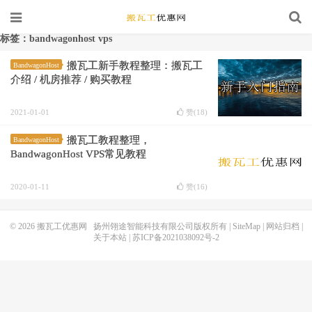
标签：bandwagonhost vps
搬瓦工新手教程整理：搬瓦工
BandwagonHost
介绍 / 机房推荐 / 购买教程
2021-01-01
赞(
18
)
搬瓦工教程整理，
BandwagonHost
BandwagonHost VPS常见教程
2020-01-11
赞(
16
)
© 2026
搬瓦工优惠网
扬州翎途智能科技有限公司版权所有 |
SiteMap
|
网站归档
|
关于本站
|
苏ICP备2021038092号-2