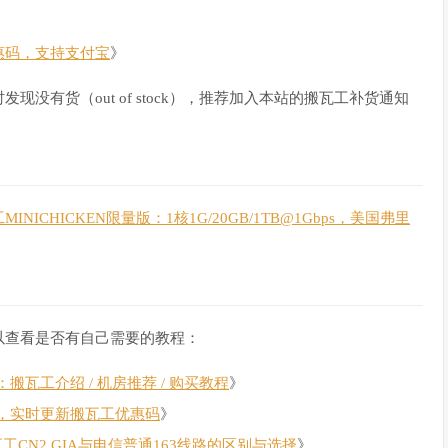
惠码，支持支付宝
》
没有货（out of stock），推荐加入本站的搬瓦工补货通知
MINICHICKEN限量版：1核1G/20GB/1TB@1Gbps，美国弗里
以查看是否有自己需要的教程：
瓦工介绍 / 机房推荐 / 购买教程
》
，实时更新搬瓦工优惠码
》
瓦工CN2 GIA与电信普通163线路的区别与选择
》