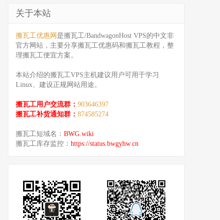
关于本站
搬瓦工优惠网
是搬瓦工/BandwagonHost VPS的中文非
官方网站，主要分享搬瓦工优惠码和搬瓦工教程，整
理搬瓦工便宜方案。
本站介绍的搬瓦工VPS主机建议用户可用于学习
Linux、建设正规网站用途。
搬瓦工用户交流群：
903646397
搬瓦工补货通知群：
874585274
搬瓦工短域名：
BWG.wiki
搬瓦工库存监控：
https://status.bwgyhw.cn