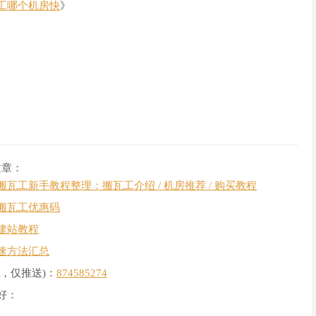
工哪个机房快
》
文章：
搬瓦工新手教程整理：搬瓦工介绍 / 机房推荐 / 购买教程
搬瓦工优惠码
建站教程
速方法汇总
，仅推送)：
874585274
好：