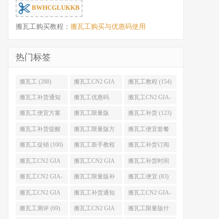
BWHCGLUKKB
搬瓦工购买教程：
搬瓦工购买与优惠码使用
热门标签
搬瓦工 (288)
搬瓦工CN2 GIA
搬瓦工教程 (154)
(176)
搬瓦工补货通知
搬瓦工优惠码
搬瓦工CN2 GIA-
(132)
(131)
E (130)
搬瓦工便宜方案
搬瓦工限量版
搬瓦工补货 (123)
(128)
(126)
搬瓦工补货提醒
搬瓦工限量版方
搬瓦工便宜套餐
(106)
案 (106)
(103)
搬瓦工促销 (100)
搬瓦工新手教程
搬瓦工补货订阅
(98)
(98)
搬瓦工CN2 GIA
搬瓦工CN2 GIA
搬瓦工补货时间
便宜方案 (92)
限量版 (90)
(89)
搬瓦工CN2 GIA-
搬瓦工限量版补
搬瓦工便宜 (83)
E限量版 (84)
货 (84)
搬瓦工CN2 GIA
搬瓦工补货通知
搬瓦工CN2 GIA-
优惠 (82)
QQ群 (76)
E便宜套餐 (76)
搬瓦工测评 (69)
搬瓦工CN2 GIA
搬瓦工限量版什