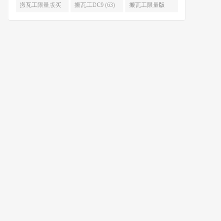
限量版补货 (67)
么时候补货 (67)
搬瓦工限量版买
搬瓦工DC9 (63)
搬瓦工限量版
不到 (67)
49.99 (62)