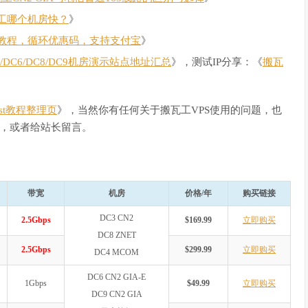
工哪个机房快？
》
教程，循环优惠码，支持支付宝
》
C4/DC6/DC8/DC9机房演示站点地址汇总
》，测试IP分享：《
搬瓦
Host教程整理页
》，当然你有任何关于搬瓦工VPS使用的问题，也
，或者给站长留言。
带宽
机房
价格/年
购买链接
DC3 CN2
2.5Gbps
$169.99
立即购买
DC8 ZNET
2.5Gbps
$299.99
立即购买
DC4 MCOM
DC6 CN2 GIA-E
1Gbps
$49.99
立即购买
DC9 CN2 GIA