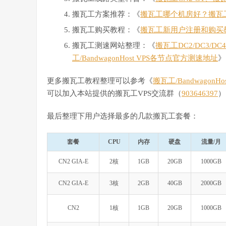
搬瓦工方案推荐：《
搬瓦工哪个机房好？搬瓦
搬瓦工购买教程：《
搬瓦工新用户注册和购买
搬瓦工测速网站整理：《
搬瓦工DC2/DC3/D
工/BandwagonHost VPS各节点官方测速地址
》
更多搬瓦工教程整理可以参考《
搬瓦工/Bandwagon
可以加入本站提供的搬瓦工VPS交流群（
903646397
）
最后整理下用户选择最多的几款搬瓦工套餐：
套餐
CPU
内存
硬盘
流量/月
CN2 GIA-E
2核
1GB
20GB
1000GB
CN2 GIA-E
3核
2GB
40GB
2000GB
CN2
1核
1GB
20GB
1000GB