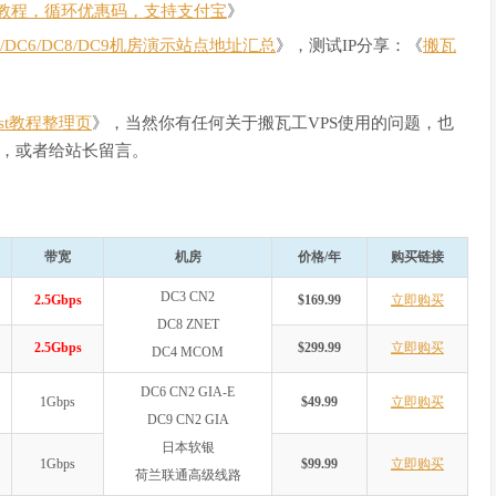
教程，循环优惠码，支持支付宝
》
C4/DC6/DC8/DC9机房演示站点地址汇总
》，测试IP分享：《
搬瓦
Host教程整理页
》，当然你有任何关于搬瓦工VPS使用的问题，也
，或者给站长留言。
带宽
机房
价格/年
购买链接
DC3 CN2
2.5Gbps
$169.99
立即购买
DC8 ZNET
2.5Gbps
$299.99
立即购买
DC4 MCOM
DC6 CN2 GIA-E
1Gbps
$49.99
立即购买
DC9 CN2 GIA
日本软银
1Gbps
$99.99
立即购买
荷兰联通高级线路