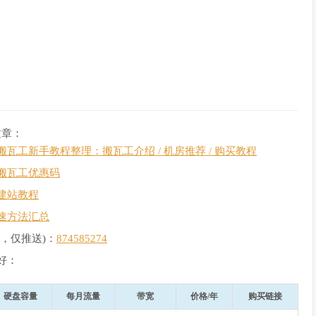
文章：
搬瓦工新手教程整理：搬瓦工介绍 / 机房推荐 / 购买教程
搬瓦工优惠码
建站教程
速方法汇总
，仅推送)：
874585274
好：
硬盘容量
每月流量
带宽
价格/年
购买链接