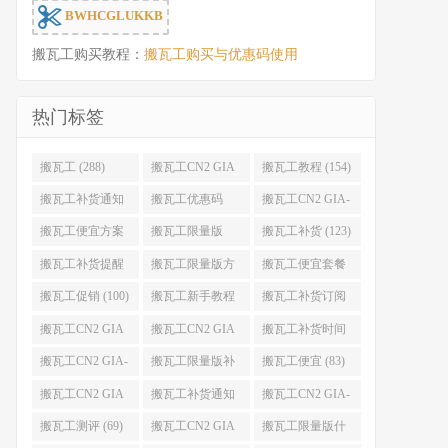
BWHCGLUKKB
搬瓦工购买教程：
搬瓦工购买与优惠码使用
热门标签
搬瓦工 (288)
搬瓦工CN2 GIA
搬瓦工教程 (154)
(176)
搬瓦工补货通知
搬瓦工优惠码
搬瓦工CN2 GIA-
(132)
(131)
E (130)
搬瓦工便宜方案
搬瓦工限量版
搬瓦工补货 (123)
(128)
(126)
搬瓦工补货提醒
搬瓦工限量版方
搬瓦工便宜套餐
(106)
案 (106)
(103)
搬瓦工促销 (100)
搬瓦工新手教程
搬瓦工补货订阅
(98)
(98)
搬瓦工CN2 GIA
搬瓦工CN2 GIA
搬瓦工补货时间
便宜方案 (92)
限量版 (90)
(89)
搬瓦工CN2 GIA-
搬瓦工限量版补
搬瓦工便宜 (83)
E限量版 (84)
货 (84)
搬瓦工CN2 GIA
搬瓦工补货通知
搬瓦工CN2 GIA-
优惠 (82)
QQ群 (76)
E便宜套餐 (76)
搬瓦工测评 (69)
搬瓦工CN2 GIA
搬瓦工限量版什