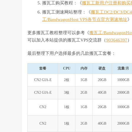
搬瓦工购买教程：《
搬瓦工新用户注册和购买
搬瓦工测速网站整理：《
搬瓦工DC2/DC3/D
工/BandwagonHost VPS各节点官方测速地址
》
更多搬瓦工教程整理可以参考《
搬瓦工/Bandwagon
可以加入本站提供的搬瓦工VPS交流群（
903646397
）
最后整理下用户选择最多的几款搬瓦工套餐：
套餐
CPU
内存
硬盘
流量/月
CN2 GIA-E
2核
1GB
20GB
1000GB
CN2 GIA-E
3核
2GB
40GB
2000GB
CN2
1核
1GB
20GB
1000GB
CN2
1核
2GB
40GB
2000GB