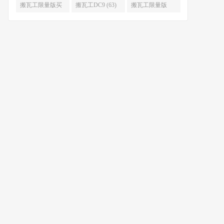
限量版补货 (67)
么时候补货 (67)
搬瓦工限量版买
搬瓦工DC9 (63)
搬瓦工限量版
不到 (67)
49.99 (62)