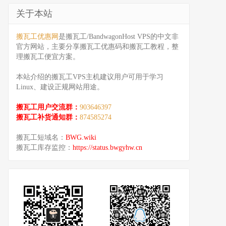
关于本站
搬瓦工优惠网
是搬瓦工/BandwagonHost VPS的中文非
官方网站，主要分享搬瓦工优惠码和搬瓦工教程，整
理搬瓦工便宜方案。
本站介绍的搬瓦工VPS主机建议用户可用于学习
Linux、建设正规网站用途。
搬瓦工用户交流群：
903646397
搬瓦工补货通知群：
874585274
搬瓦工短域名：
BWG.wiki
搬瓦工库存监控：
https://status.bwgyhw.cn