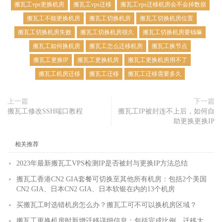
搬瓦工vps更换机房
搬瓦工vps迁移
搬瓦工vps迁移机房会不会掉数据
搬瓦工不能更换机房
搬瓦工切换机房
搬瓦工切换机房位置
搬瓦工切换机房失败
搬瓦工切换机房很久
搬瓦工切换机房要钱嘛
搬瓦工如何换机房
搬瓦工怎么迁移机房
搬瓦工换节点
搬瓦工更换IP
搬瓦工更换机房
搬瓦工更换机房用不了
搬瓦工机房迁移
搬瓦工迁移
搬瓦工迁移需要多久
上一篇
下一篇
搬瓦工修改SSH端口教程
搬瓦工IP被封连不上后，如何自
助更换更换IP
相关推荐
2023年最新搬瓦工VPS检测IP是否被封与更换IP方法总结
搬瓦工香港CN2 GIA套餐可切换至其他所有机房：包括2个美国
CN2 GIA、日本CN2 GIA、日本软银在内的13个机房
买搬瓦工时选错机房怎么办？搬瓦工可不可以换机房区域？
搬瓦工更换机房时新增迁移详细信息：包括完成比例、迁移大