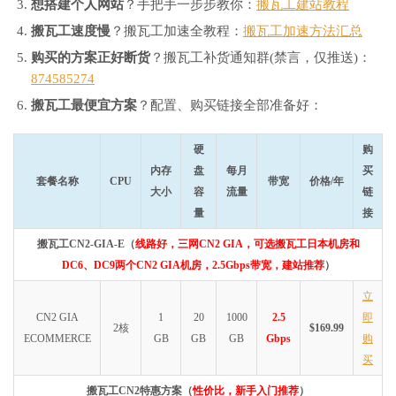
想搭建个人网站
？手把手一步步教你：
搬瓦工建站教程
搬瓦工速度慢
？搬瓦工加速全教程：
搬瓦工加速方法汇总
购买的方案正好断货
？搬瓦工补货通知群(禁言，仅推送)：
874585274
搬瓦工最便宜方案
？配置、购买链接全部准备好：
硬
购
内存
盘
每月
买
套餐名称
CPU
带宽
价格/年
大小
容
流量
链
量
接
搬瓦工CN2-GIA-E（
线路好，三网CN2 GIA，可选搬瓦工日本机房和
DC6、DC9两个CN2 GIA机房，2.5Gbps带宽，建站推荐
）
立
CN2 GIA
1
20
1000
2.5
即
2核
$169.99
ECOMMERCE
GB
GB
GB
Gbps
购
买
搬瓦工CN2特惠方案（
性价比，新手入门推荐
）