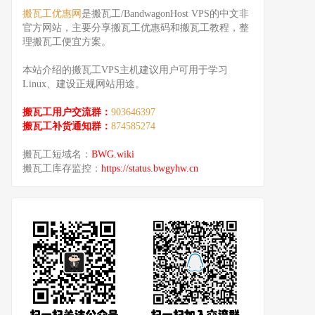
搬瓦工优惠网
是搬瓦工/BandwagonHost VPS的中文非
官方网站，主要分享搬瓦工优惠码和搬瓦工教程，整
理搬瓦工便宜方案。
本站介绍的搬瓦工VPS主机建议用户可用于学习
Linux、建设正规网站用途。
搬瓦工用户交流群：
903646397
搬瓦工补货通知群：
874585274
搬瓦工短域名：
BWG.wiki
搬瓦工库存监控：
https://status.bwgyhw.cn