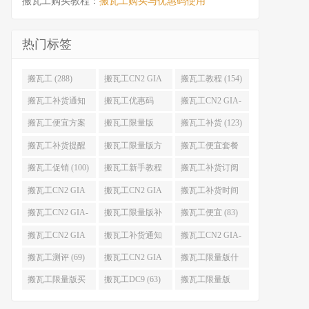
搬瓦工购买教程：
搬瓦工购买与优惠码使用
热门标签
搬瓦工 (288)
搬瓦工CN2 GIA
搬瓦工教程 (154)
(176)
搬瓦工补货通知
搬瓦工优惠码
搬瓦工CN2 GIA-
(132)
(131)
E (130)
搬瓦工便宜方案
搬瓦工限量版
搬瓦工补货 (123)
(128)
(126)
搬瓦工补货提醒
搬瓦工限量版方
搬瓦工便宜套餐
(106)
案 (106)
(103)
搬瓦工促销 (100)
搬瓦工新手教程
搬瓦工补货订阅
(98)
(98)
搬瓦工CN2 GIA
搬瓦工CN2 GIA
搬瓦工补货时间
便宜方案 (92)
限量版 (90)
(89)
搬瓦工CN2 GIA-
搬瓦工限量版补
搬瓦工便宜 (83)
E限量版 (84)
货 (84)
搬瓦工CN2 GIA
搬瓦工补货通知
搬瓦工CN2 GIA-
优惠 (82)
QQ群 (76)
E便宜套餐 (76)
搬瓦工测评 (69)
搬瓦工CN2 GIA
搬瓦工限量版什
限量版补货 (67)
么时候补货 (67)
搬瓦工限量版买
搬瓦工DC9 (63)
搬瓦工限量版
不到 (67)
49.99 (62)