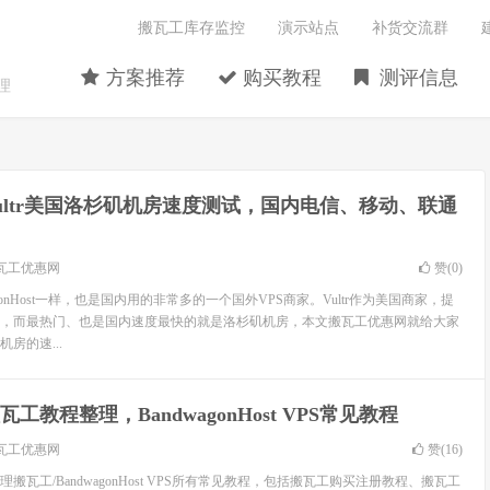
搬瓦工库存监控
演示站点
补货交流群
方案推荐
购买教程
测评信息
理
ultr美国洛杉矶机房速度测试，国内电信、移动、联通
瓦工优惠网
赞(
0
)
wagonHost一样，也是国内用的非常多的一个国外VPS商家。Vultr作为美国商家，提
，而最热门、也是国内速度最快的就是洛杉矶机房，本文搬瓦工优惠网就给大家
机房的速...
瓦工教程整理，BandwagonHost VPS常见教程
瓦工优惠网
赞(
16
)
搬瓦工/BandwagonHost VPS所有常见教程，包括搬瓦工购买注册教程、搬瓦工