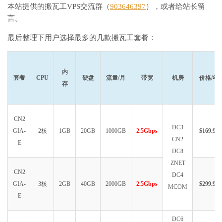
本站提供的搬瓦工VPS交流群（
903646397
），或者给站长留
言。
最后整理下用户选择最多的几款搬瓦工套餐：
内
套餐
CPU
硬盘
流量/月
带宽
机房
价格/年
存
CN2
DC3
GIA-
2核
1GB
20GB
1000GB
2.5Gbps
$169.99
CN2
E
DC8
ZNET
CN2
DC4
GIA-
3核
2GB
40GB
2000GB
2.5Gbps
$299.99
MCOM
E
DC6