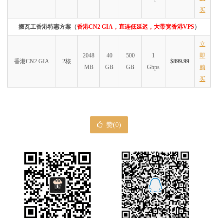
买
搬瓦工香港特惠方案（
香港CN2 GIA，直连低延迟，大带宽香港VPS
）
立
2048
40
500
1
即
香港CN2 GIA
2核
$899.99
MB
GB
GB
Gbps
购
买
赞(
0
)