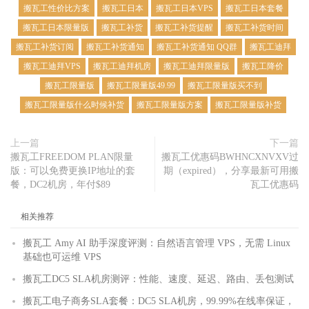
搬瓦工性价比方案
搬瓦工日本
搬瓦工日本VPS
搬瓦工日本套餐
搬瓦工日本限量版
搬瓦工补货
搬瓦工补货提醒
搬瓦工补货时间
搬瓦工补货订阅
搬瓦工补货通知
搬瓦工补货通知 QQ群
搬瓦工迪拜
搬瓦工迪拜VPS
搬瓦工迪拜机房
搬瓦工迪拜限量版
搬瓦工降价
搬瓦工限量版
搬瓦工限量版49.99
搬瓦工限量版买不到
搬瓦工限量版什么时候补货
搬瓦工限量版方案
搬瓦工限量版补货
上一篇
下一篇
搬瓦工FREEDOM PLAN限量
搬瓦工优惠码BWHNCXNVXV过
版：可以免费更换IP地址的套
期（expired），分享最新可用搬
餐，DC2机房，年付$89
瓦工优惠码
相关推荐
搬瓦工 Amy AI 助手深度评测：自然语言管理 VPS，无需 Linux
基础也可运维 VPS
搬瓦工DC5 SLA机房测评：性能、速度、延迟、路由、丢包测试
搬瓦工电子商务SLA套餐：DC5 SLA机房，99.99%在线率保证，