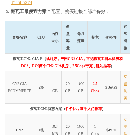
874585274
搬瓦工最便宜方案
？配置、购买链接全部准备好：
硬
购
内存
盘
每月
买
套餐名称
CPU
带宽
价格/年
大小
容
流量
链
量
接
搬瓦工CN2-GIA-E（
线路好，三网CN2 GIA，可选搬瓦工日本机房和
DC6、DC9两个CN2 GIA机房，2.5Gbps带宽，建站推荐
）
立
CN2 GIA
1
20
1000
2.5
即
2核
$169.99
ECOMMERCE
GB
GB
GB
Gbps
购
买
搬瓦工CN2特惠方案（
性价比，新手入门推荐
）
立
1024
20
1000
1
即
CN2
1核
$49.99
MB
GB
GB
Gbps
购