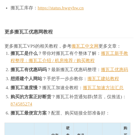
搬瓦工库存：
https://status.bwgyhw.cn
更多搬瓦工优惠网教程
更多搬瓦工VPS的相关教程，参考
搬瓦工中文网
更多文章：
搬瓦工是什么
？带你对搬瓦工有个整体了解：
搬瓦工新手教
程整理：搬瓦工介绍 / 机房推荐 / 购买教程
搬瓦工有优惠码吗
？最新搬瓦工优惠码整理：
搬瓦工优惠码
想搭建个人网站
？手把手一步步教你：
搬瓦工建站教程
搬瓦工速度慢
？搬瓦工加速全教程：
搬瓦工加速方法汇总
购买的方案正好断货
？搬瓦工补货通知群(禁言，仅推送)：
874585274
搬瓦工最便宜方案
？配置、购买链接全部准备好：
硬
购