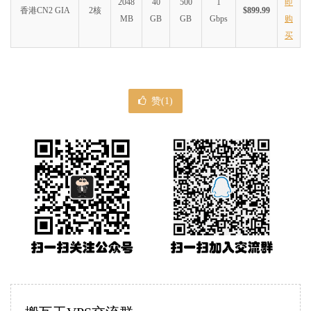
2048
40
500
1
即
香港CN2 GIA
2核
$899.99
MB
GB
GB
Gbps
购
买
赞(
1
)