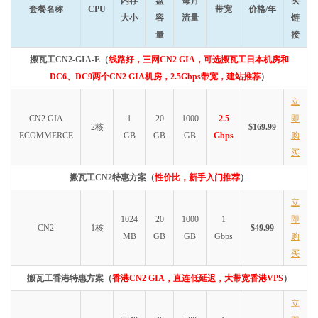
内存
盘
每月
买
套餐名称
CPU
带宽
价格/年
大小
容
流量
链
量
接
搬瓦工CN2-GIA-E（
线路好，三网CN2 GIA，可选搬瓦工日本机房和
DC6、DC9两个CN2 GIA机房，2.5Gbps带宽，建站推荐
）
立
CN2 GIA
1
20
1000
2.5
即
2核
$169.99
ECOMMERCE
GB
GB
GB
Gbps
购
买
搬瓦工CN2特惠方案（
性价比，新手入门推荐
）
立
1024
20
1000
1
即
CN2
1核
$49.99
MB
GB
GB
Gbps
购
买
搬瓦工香港特惠方案（
香港CN2 GIA，直连低延迟，大带宽香港VPS
）
立