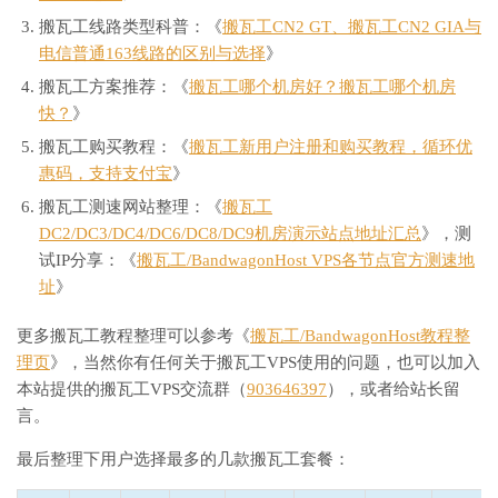
搬瓦工线路类型科普：《
搬瓦工CN2 GT、搬瓦工CN2 GIA与
电信普通163线路的区别与选择
》
搬瓦工方案推荐：《
搬瓦工哪个机房好？搬瓦工哪个机房
快？
》
搬瓦工购买教程：《
搬瓦工新用户注册和购买教程，循环优
惠码，支持支付宝
》
搬瓦工测速网站整理：《
搬瓦工
DC2/DC3/DC4/DC6/DC8/DC9机房演示站点地址汇总
》，测
试IP分享：《
搬瓦工/BandwagonHost VPS各节点官方测速地
址
》
更多搬瓦工教程整理可以参考《
搬瓦工/BandwagonHost教程整
理页
》，当然你有任何关于搬瓦工VPS使用的问题，也可以加入
本站提供的搬瓦工VPS交流群（
903646397
），或者给站长留
言。
最后整理下用户选择最多的几款搬瓦工套餐：