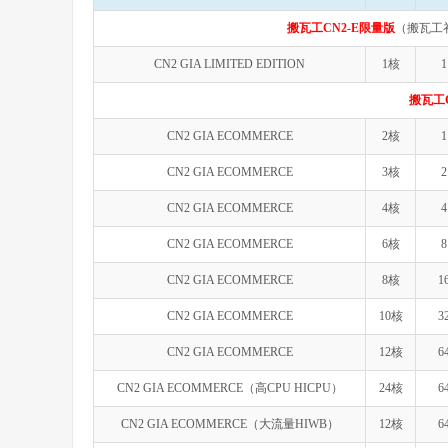
搬瓦工CN2-E限量版
（搬瓦工
CN2 GIA LIMITED EDITION
1核
1
搬瓦工C
CN2 GIA ECOMMERCE
2核
1
CN2 GIA ECOMMERCE
3核
2
CN2 GIA ECOMMERCE
4核
4
CN2 GIA ECOMMERCE
6核
8
CN2 GIA ECOMMERCE
8核
1
CN2 GIA ECOMMERCE
10核
3
CN2 GIA ECOMMERCE
12核
6
CN2 GIA ECOMMERCE（高CPU HICPU）
24核
6
CN2 GIA ECOMMERCE（大流量HIWB）
12核
6