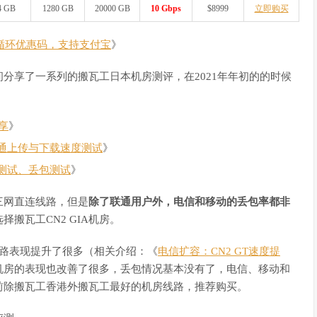
4 GB
1280 GB
20000 GB
10 Gbps
$8999
立即购买
，循环优惠码，支持支付宝
》
分享了一系列的搬瓦工日本机房测评，在2021年年初的的时候
：
享
》
通上传与下载速度测试
》
测试、丢包测试
》
三网直连线路，但是
除了联通用户外，电信和移动的丢包率都非
搬瓦工CN2 GIA机房。
线路表现提升了很多（相关介绍：《
电信扩容：CN2 GT速度提
机房的表现也改善了很多，丢包情况基本没有了，电信、移动和
前除搬瓦工香港外搬瓦工最好的机房线路，推荐购买。