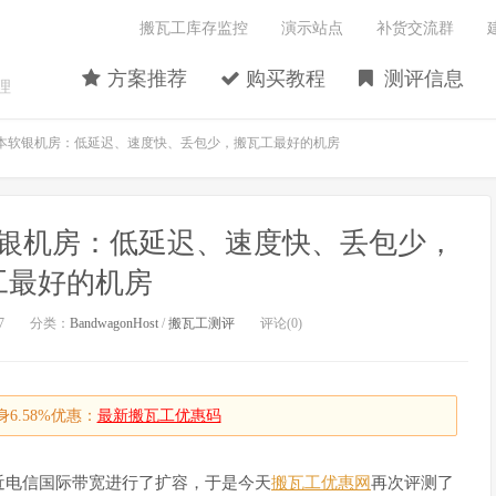
搬瓦工库存监控
演示站点
补货交流群
方案推荐
购买教程
测评信息
理
本软银机房：低延迟、速度快、丢包少，搬瓦工最好的机房
银机房：低延迟、速度快、丢包少，
工最好的机房
7
分类：
BandwagonHost
/
搬瓦工测评
评论(0)
6.58%优惠：
最新搬瓦工优惠码
近电信国际带宽进行了扩容，于是今天
搬瓦工优惠网
再次评测了