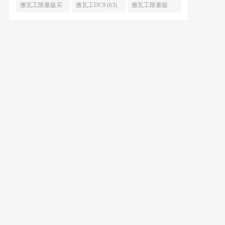
限量版补货 (67)
么时候补货 (67)
搬瓦工限量版买
搬瓦工DC9 (63)
搬瓦工限量版
不到 (67)
49.99 (62)