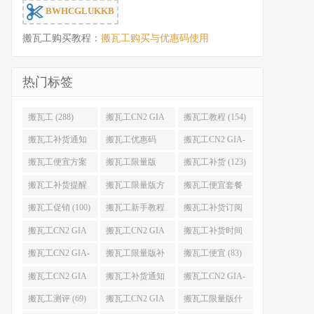
BWHCGLUKKB
搬瓦工购买教程：
搬瓦工购买与优惠码使用
热门标签
搬瓦工 (288)
搬瓦工CN2 GIA
搬瓦工教程 (154)
(176)
搬瓦工补货通知
搬瓦工优惠码
搬瓦工CN2 GIA-
(132)
(131)
E (130)
搬瓦工便宜方案
搬瓦工限量版
搬瓦工补货 (123)
(128)
(126)
搬瓦工补货提醒
搬瓦工限量版方
搬瓦工便宜套餐
(106)
案 (106)
(103)
搬瓦工促销 (100)
搬瓦工新手教程
搬瓦工补货订阅
(98)
(98)
搬瓦工CN2 GIA
搬瓦工CN2 GIA
搬瓦工补货时间
便宜方案 (92)
限量版 (90)
(89)
搬瓦工CN2 GIA-
搬瓦工限量版补
搬瓦工便宜 (83)
E限量版 (84)
货 (84)
搬瓦工CN2 GIA
搬瓦工补货通知
搬瓦工CN2 GIA-
优惠 (82)
QQ群 (76)
E便宜套餐 (76)
搬瓦工测评 (69)
搬瓦工CN2 GIA
搬瓦工限量版什