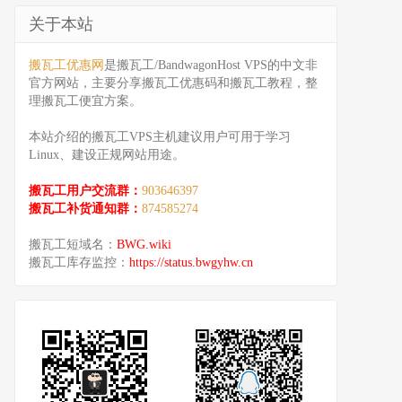
关于本站
搬瓦工优惠网
是搬瓦工/BandwagonHost VPS的中文非
官方网站，主要分享搬瓦工优惠码和搬瓦工教程，整
理搬瓦工便宜方案。
本站介绍的搬瓦工VPS主机建议用户可用于学习
Linux、建设正规网站用途。
搬瓦工用户交流群：
903646397
搬瓦工补货通知群：
874585274
搬瓦工短域名：
BWG.wiki
搬瓦工库存监控：
https://status.bwgyhw.cn