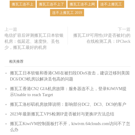
搬瓦工连不上
搬瓦工连不上了
搬瓦工连不上网
连不上搬瓦工
连不上搬瓦工 2019
上一篇
下一篇
电信扩容后评测搬瓦工日本软银
搬瓦工IP可用性(IP是否被封)的
机房：低延迟、速度快、丢包
在线检测工具：IPCheck
少，搬瓦工最好的机房
相关推荐
搬瓦工日本软银和香港CMI在被扫段DDoS攻击，建议迁移到美国
DC6/DC9机房以解决丢包高的问题
搬瓦工香港CN2 GIA机房故障：服务器连不上，登录KiWiVM提
示Unable to reach Target
搬瓦工洛杉矶机房故障说明：影响部分DC2、DC3、DC9的客户
2023年最新搬瓦工VPS检测IP是否被封与更换IP方法总结
搬瓦工KiwiVM控制面板打不开，kiwivm.64clouds.com访问不了怎
么办