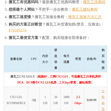
搬瓦工有优惠码吗
？最新搬瓦工优惠码整理：
搬瓦工优惠码
想搭建个人网站
？手把手一步步教你：
搬瓦工建站教程
搬瓦工速度慢
？搬瓦工加速全教程：
搬瓦工加速方法汇总
购买的方案正好断货
？搬瓦工补货通知群(禁言，仅推送)：
874585274
搬瓦工最便宜方案
？配置、购买链接全部准备好：
硬
购
内存
盘
每月
买
套餐名称
CPU
带宽
价格/年
大小
容
流量
链
量
接
搬瓦工CN2-GIA-E（
线路好，三网CN2 GIA，可选搬瓦工日本机房和
DC6、DC9两个CN2 GIA机房，2.5Gbps带宽，建站推荐
）
立
CN2 GIA
1
20
1000
2.5
即
2核
$169.99
ECOMMERCE
GB
GB
GB
Gbps
购
买