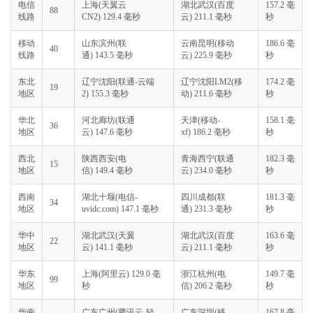
电信
上海(天翼云
湖北武汉(百度
157.2 毫
88
线路
CN2) 129.4 毫秒
云) 211.1 毫秒
秒
移动
山东滨州(联
云南昆明(移动
186.6 毫
40
线路
通) 143.5 毫秒
云) 225.9 毫秒
秒
东北
辽宁沈阳(联通-云端
辽宁沈阳LM2(移
174.2 毫
19
地区
2) 155.3 毫秒
动) 211.6 毫秒
秒
华北
河北廊坊(联通
天津(移动-
158.1 毫
36
地区
云) 147.6 毫秒
xf) 186.2 毫秒
秒
西北
陕西西安(电
青海西宁(联通
182.3 毫
15
地区
信) 149.4 毫秒
云) 234.0 毫秒
秒
西南
湖北十堰(电信-
四川成都(联
181.3 毫
34
地区
uvidc.com) 147.1 毫秒
通) 231.3 毫秒
秒
华中
湖北武汉(天翼
湖北武汉(百度
163.6 毫
22
地区
云) 141.1 毫秒
云) 211.1 毫秒
秒
华东
上海(阿里云) 129.0 毫
浙江杭州(电
149.7 毫
99
地区
秒
信) 206.2 毫秒
秒
华南
广东广州(腾讯云-轻
广东深圳(移
167.8 毫