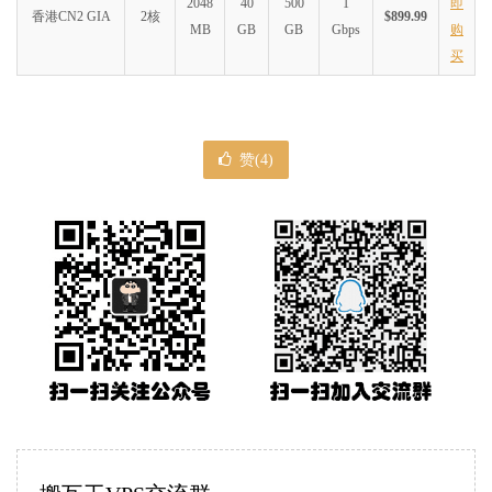
2048
40
500
1
即
香港CN2 GIA
2核
$899.99
MB
GB
GB
Gbps
购
买
赞(
4
)