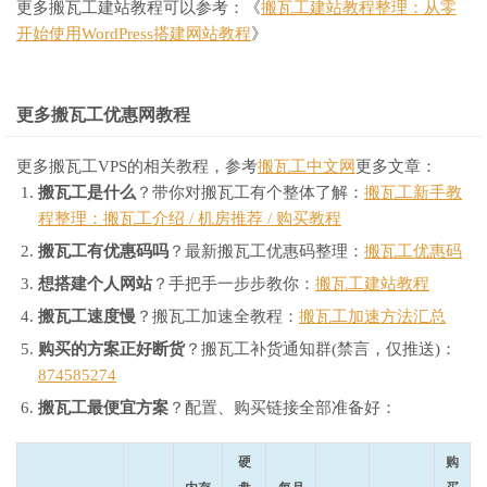
更多搬瓦工建站教程可以参考：《
搬瓦工建站教程整理：从零
开始使用WordPress搭建网站教程
》
更多搬瓦工优惠网教程
更多搬瓦工VPS的相关教程，参考
搬瓦工中文网
更多文章：
搬瓦工是什么
？带你对搬瓦工有个整体了解：
搬瓦工新手教
程整理：搬瓦工介绍 / 机房推荐 / 购买教程
搬瓦工有优惠码吗
？最新搬瓦工优惠码整理：
搬瓦工优惠码
想搭建个人网站
？手把手一步步教你：
搬瓦工建站教程
搬瓦工速度慢
？搬瓦工加速全教程：
搬瓦工加速方法汇总
购买的方案正好断货
？搬瓦工补货通知群(禁言，仅推送)：
874585274
搬瓦工最便宜方案
？配置、购买链接全部准备好：
硬
购