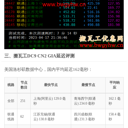
三、搬瓦工DC9 CN2 GIA延迟评测
美国洛杉矶数据中心，国内平均延迟162毫秒：
节点
平均响
线路
最快节点
最慢节点
数目
应
上海(阿里云) 129.0 毫
青海西宁(联通
162.1 毫
全部
251
秒
云) 234.0 毫秒
秒
联通
江苏无锡(联通
四川成都(联
158.4 毫
62
线路
云) 130.8 毫秒
通) 231.3 毫秒
秒