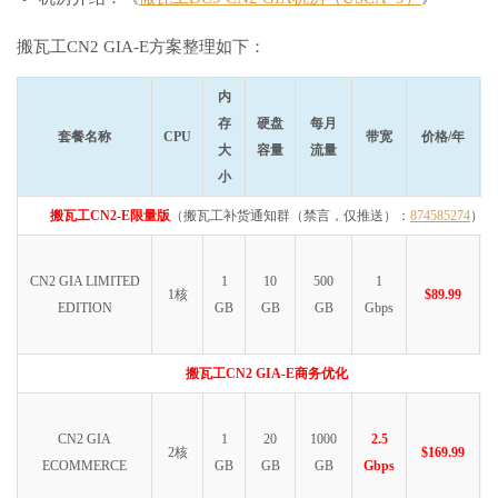
搬瓦工CN2 GIA-E方案整理如下：
内
存
硬盘
每月
套餐名称
CPU
带宽
价格/年
大
容量
流量
小
搬瓦工CN2-E限量版
（搬瓦工补货通知群（禁言，仅推送）：
874585274
）
CN2 GIA LIMITED
1
10
500
1
1核
$89.99
EDITION
GB
GB
GB
Gbps
搬瓦工CN2 GIA-E商务优化
CN2 GIA
1
20
1000
2.5
2核
$169.99
ECOMMERCE
GB
GB
GB
Gbps