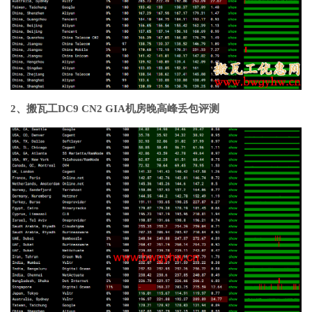
2、搬瓦工DC9 CN2 GIA机房晚高峰丢包评测