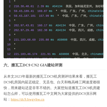
1
*
2
218.30
.
48.61
2.39
 ms  AS4134  
美国,
加利福尼亚州,
洛杉矶,
3
59.43
.
189.41
169.87
 ms  
*
中国,
广东,
广州,
 chinateleco
4
59.43
.
187.101
157.99
 ms  
*
中国,
广东,
广州,
 chinatelec
5
*
6
202.97
.
43.81
160.17
 ms  AS4134  
中国,
广东,
广州,
 chinat
7
202.97
.
29.46
182.38
 ms  AS4134  
中国,
四川,
成都,
 chinat
8
*
9
221.183
.
68.69
235.88
 ms  AS9808  
中国,
四川,
成都,
 china
10
*
11
*
12
221.183
.
46.174
221.91
 ms  AS9808  
中国,
北京,
 chinamobi
13
221.183
.
110.158
223.69
 ms  AS9808  
中国,
北京,
 chinamob
14
183.221
.
253.100
226.95
 ms  AS9808  
中国,
四川,
成都,
 chi
六、搬瓦工DC9 CN2 GIA建站评测
从本文2023年最新的搬瓦工DC9机房测评结果来看，搬瓦工
DC9机房国内延迟稳定、无丢包、白天和晚高峰三网速度都很
快，用来建站还是非常不错的。大家想知道搬瓦工DC9机房建
站怎么样，可以使用搬瓦工中文网为大家提供的DC9演示网
站：
https://dc9.bwgyhw.cn