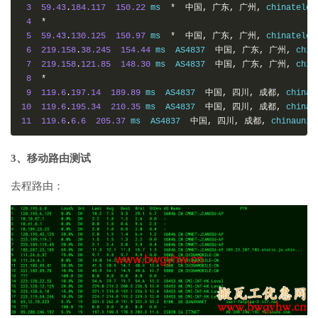
3
59.43
.
184.117
150.22
 ms  
*
中国,
广东,
广州,
 chinatelec
4
*
5
59.43
.
130.125
150.97
 ms  
*
中国,
广东,
广州,
 chinatelec
6
219.158
.
38.245
154.44
 ms  AS4837  
中国,
广东,
广州,
 chin
7
219.158
.
121.85
148.30
 ms  AS4837  
中国,
广东,
广州,
 chin
8
*
9
119.6
.
197.14
189.89
 ms  AS4837  
中国,
四川,
成都,
 chinau
10
119.6
.
195.34
210.35
 ms  AS4837  
中国,
四川,
成都,
 chinau
11
119.6
.
6.6
205.37
 ms  AS4837  
中国,
四川,
成都,
 chinaunic
3、移动路由测试
去程路由：