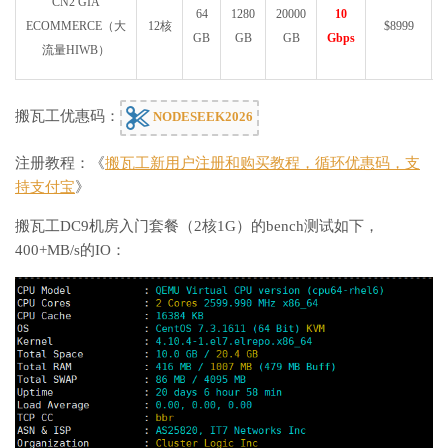
CN2 GIA
64
1280
20000
10
ECOMMERCE（大
12核
$8999
GB
GB
GB
Gbps
流量HIWB）
搬瓦工优惠码：
NODESEEK2026
注册教程：《
搬瓦工新用户注册和购买教程，循环优惠码，支
持支付宝
》
搬瓦工DC9机房入门套餐（2核1G）的bench测试如下，
400+MB/s的IO：