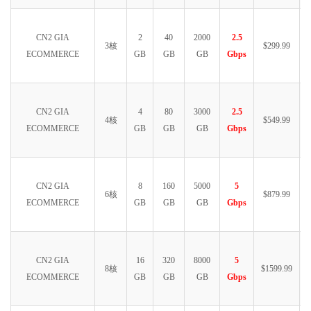
CN2 GIA
2
40
2000
2.5
3核
$299.99
ECOMMERCE
GB
GB
GB
Gbps
CN2 GIA
4
80
3000
2.5
4核
$549.99
ECOMMERCE
GB
GB
GB
Gbps
CN2 GIA
8
160
5000
5
6核
$879.99
ECOMMERCE
GB
GB
GB
Gbps
CN2 GIA
16
320
8000
5
8核
$1599.99
ECOMMERCE
GB
GB
GB
Gbps