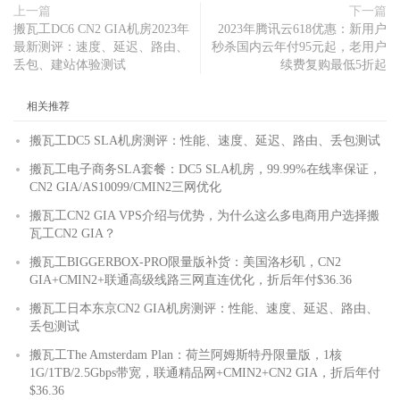
上一篇
下一篇
搬瓦工DC6 CN2 GIA机房2023年
2023年腾讯云618优惠：新用户
最新测评：速度、延迟、路由、
秒杀国内云年付95元起，老用户
丢包、建站体验测试
续费复购最低5折起
相关推荐
搬瓦工DC5 SLA机房测评：性能、速度、延迟、路由、丢包测试
搬瓦工电子商务SLA套餐：DC5 SLA机房，99.99%在线率保证，
CN2 GIA/AS10099/CMIN2三网优化
搬瓦工CN2 GIA VPS介绍与优势，为什么这么多电商用户选择搬
瓦工CN2 GIA？
搬瓦工BIGGERBOX-PRO限量版补货：美国洛杉矶，CN2
GIA+CMIN2+联通高级线路三网直连优化，折后年付$36.36
搬瓦工日本东京CN2 GIA机房测评：性能、速度、延迟、路由、
丢包测试
搬瓦工The Amsterdam Plan：荷兰阿姆斯特丹限量版，1核
1G/1TB/2.5Gbps带宽，联通精品网+CMIN2+CN2 GIA，折后年付
$36.36