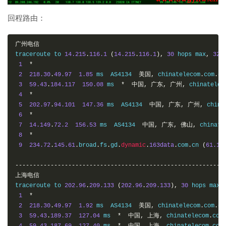
回程路由：
广州电信
traceroute to 
14.215
.
116.1
(
14.215
.
116.1
),
30
 hops max
,
32
1
*
2
218.30
.
49.97
1.85
 ms  AS4134  
美国,
 chinatelecom
.
com
.
cn
3
59.43
.
184.117
150.08
 ms  
*
中国,
广东,
广州,
 chinatelec
4
*
5
202.97
.
94.101
147.36
 ms  AS4134  
中国,
广东,
广州,
 china
6
*
7
14.149
.
72.2
156.53
 ms  AS4134  
中国,
广东,
佛山,
 chinate
8
*
9
234.72
.
145.61
.
broad
.
fs
.
gd
.
dynamic
.
163data
.
com
.
cn 
(
61.14
-----------------------------------------------------------
上海电信
traceroute to 
202.96
.
209.133
(
202.96
.
209.133
),
30
 hops max
,
1
*
2
218.30
.
49.97
1.92
 ms  AS4134  
美国,
 chinatelecom
.
com
.
cn
3
59.43
.
189.37
127.04
 ms  
*
中国,
上海,
 chinatelecom
.
com
4
59.43
.
187.69
127.40
 ms  
*
中国,
上海,
 chinatelecom
.
com