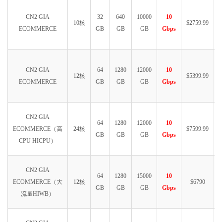
CN2 GIA
32
640
10000
10
10核
$2759.99
ECOMMERCE
GB
GB
GB
Gbps
CN2 GIA
64
1280
12000
10
12核
$5399.99
ECOMMERCE
GB
GB
GB
Gbps
CN2 GIA
64
1280
12000
10
ECOMMERCE（高
24核
$7599.99
GB
GB
GB
Gbps
CPU HICPU）
CN2 GIA
64
1280
15000
10
ECOMMERCE（大
12核
$6790
GB
GB
GB
Gbps
流量HIWB）