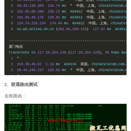
5
59.43
.
130.209
126.74
 ms  
*
中国,
上海,
 chinatelecom
.
co
6
101.95
.
88.206
130.13
 ms  AS4812  
中国,
上海,
 chinatelec
7
101.95
.
40.170
129.81
 ms  AS4812  
中国,
上海,
 chinatelec
8
124.74
.
229.234
176.44
 ms  AS4812  
中国,
上海,
 chinatele
9
  ns
-
pd
.
online
.
sh
.
cn 
(
202.96
.
209.133
)
127.97
 ms  AS4812 
-----------------------------------------------------------
厦门电信
traceroute to 
117.28
.
254.129
(
117.28
.
254.129
),
30
 hops max
,
1
*
2
218.30
.
49.97
1.16
 ms  AS4134  
美国,
 chinatelecom
.
com
.
cn
3
59.43
.
246.237
125.59
 ms  
*
中国,
上海,
 chinatelecom
.
co
4
*
5
59.43
.
138.49
134.59
 ms  
*
中国,
上海,
 chinatelecom
.
com
2、联通路由测试
6
59.43
.
138.186
152.78
 ms  
*
中国,
福建,
 chinatelecom
.
co
7
110.80
.
128.94
149.06
 ms  AS133775  
中国,
福建,
厦门,
 chi
去程路由：
8
27.148
.
195.94
148.81
 ms  AS133775  
中国,
福建,
厦门,
 chi
9
*
10
*
11
117.28
.
254.129
166.39
 ms  AS4809  
中国,
福建,
厦门,
 chin