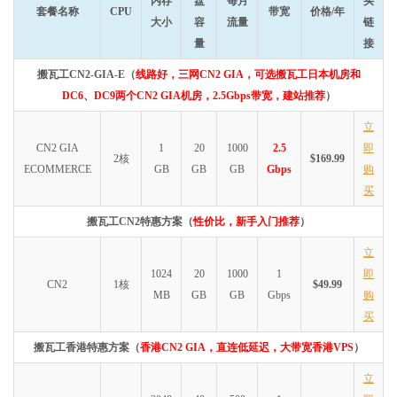
内存
盘
每月
买
套餐名称
CPU
带宽
价格/年
大小
容
流量
链
量
接
搬瓦工CN2-GIA-E（
线路好，三网CN2 GIA，可选搬瓦工日本机房和
DC6、DC9两个CN2 GIA机房，2.5Gbps带宽，建站推荐
）
立
CN2 GIA
1
20
1000
2.5
即
2核
$169.99
ECOMMERCE
GB
GB
GB
Gbps
购
买
搬瓦工CN2特惠方案（
性价比，新手入门推荐
）
立
1024
20
1000
1
即
CN2
1核
$49.99
MB
GB
GB
Gbps
购
买
搬瓦工香港特惠方案（
香港CN2 GIA，直连低延迟，大带宽香港VPS
）
立