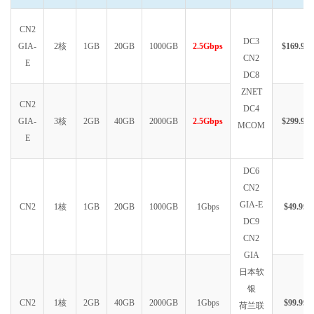
CN2
DC3
GIA-
2核
1GB
20GB
1000GB
2.5Gbps
$169.99
CN2
E
DC8
ZNET
CN2
DC4
GIA-
3核
2GB
40GB
2000GB
2.5Gbps
$299.99
MCOM
E
DC6
CN2
GIA-E
CN2
1核
1GB
20GB
1000GB
1Gbps
$49.99
DC9
CN2
GIA
日本软
银
CN2
1核
2GB
40GB
2000GB
1Gbps
$99.99
荷兰联