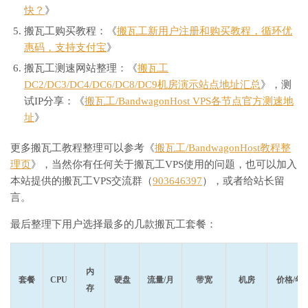
快？
》
搬瓦工购买教程：《
搬瓦工新用户注册和购买教程，循环优
惠码，支持支付宝
》
搬瓦工测速网站整理：《
搬瓦工
DC2/DC3/DC4/DC6/DC8/DC9机房演示站点地址汇总
》，测
试IP分享：《
搬瓦工/BandwagonHost VPS各节点官方测速地
址
》
更多搬瓦工教程整理可以参考《
搬瓦工/BandwagonHost教程整
理页
》，当然你有任何关于搬瓦工VPS使用的问题，也可以加入
本站提供的搬瓦工VPS交流群（
903646397
），或者给站长留
言。
最后整理下用户选择最多的几款搬瓦工套餐：
内
套餐
CPU
硬盘
流量/月
带宽
机房
价格/年
存