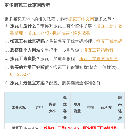
更多搬瓦工优惠网教程
更多搬瓦工VPS的相关教程，参考
搬瓦工中文网
更多文章：
搬瓦工是什么
？带你对搬瓦工有个整体了解：
搬瓦工新手教
程整理：搬瓦工介绍 / 机房推荐 / 购买教程
搬瓦工有优惠码吗
？最新搬瓦工优惠码整理：
搬瓦工优惠码
想搭建个人网站
？手把手一步步教你：
搬瓦工建站教程
搬瓦工速度慢
？搬瓦工加速全教程：
搬瓦工加速方法汇总
购买的方案正好断货
？搬瓦工补货通知群(禁言，仅推送)：
874585274
搬瓦工最便宜方案
？配置、购买链接全部准备好：
硬
购
内存
盘
每月
买
套餐名称
CPU
带宽
价格/年
大小
容
流量
链
量
接
搬瓦工CN2-GIA-E（
线路好，三网CN2 GIA，可选搬瓦工日本机房和