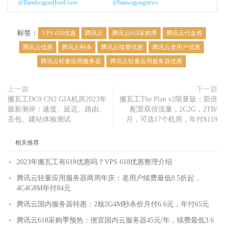
@BandwagonHostUsers
@banwagongnews
标签：
VPS 618优惠
腾讯云
腾讯云618采购季
腾讯云代金券
腾讯云优惠
腾讯云秒杀
腾讯云续费优惠
腾讯云老用户优惠
腾讯云轻量应用服务器
腾讯云轻量应用服务器优惠
上一篇
下一篇
搬瓦工DC9 CN2 GIA机房2023年
搬瓦工The Plan v2限量版：双倍
最新测评：速度、延迟、路由、
配置双倍流量，2C2G，2TB/
丢包、建站体验测试
月，可选17个机房，年付$119
相关推荐
2023年搬瓦工有618优惠吗？VPS 618优惠整理介绍
腾讯云轻量应用服务器两周年庆：老用户续费最低0.5折起，
4C4G8M年付84元
腾讯云国内服务器特惠：2核2G4M秒杀价月付6.6元，年付65元
腾讯云618采购季预热：便宜国内云服务器45元/年，续费最低3.6