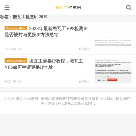
标签：搬瓦工检查ip 2019
2023年最新搬瓦工VPS检测IP
BandwagonHost
是否被封与更换IP方法总结
2023-01-01
赞(
8
)
搬瓦工更换IP教程，搬瓦工
BandwagonHost
VPS如何申请更换IP地址
2021-09-09
赞(
0
)
© 2026
搬瓦工优惠网
扬州翎途智能科技有限公司版权所有 |
SiteMap
|
网站归档
|
关于本站
|
苏ICP备2021038092号-2