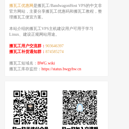
搬瓦工优惠网
是搬瓦工/BandwagonHost VPS的中文非
官方网站，主要分享搬瓦工优惠码和搬瓦工教程，整
理搬瓦工便宜方案。
本站介绍的搬瓦工VPS主机建议用户可用于学习
Linux、建设正规网站用途。
搬瓦工用户交流群：
903646397
搬瓦工补货通知群：
874585274
搬瓦工短域名：
BWG.wiki
搬瓦工库存监控：
https://status.bwgyhw.cn