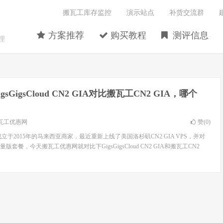
搬瓦工库存监控
演示站点
补货交流群
方案推荐
购买教程
测评信息
理
igsGigsCloud CN2 GIA对比搬瓦工CN2 GIA，哪个
瓦工优惠网
赞(
0
)
是一家成立于2015年的马来西亚商家，最近重新上线了美国洛杉矶CN2 GIA VPS，并对
套餐，今天搬瓦工优惠网就对比下GigsGigsCloud CN2 GIA和搬瓦工CN2