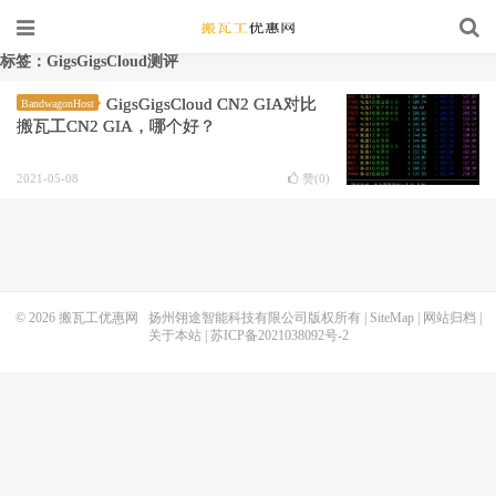
标签：GigsGigsCloud测评
GigsGigsCloud CN2 GIA对比
BandwagonHost
搬瓦工CN2 GIA，哪个好？
2021-05-08
赞(
0
)
© 2026
搬瓦工优惠网
扬州翎途智能科技有限公司版权所有 |
SiteMap
|
网站归档
|
关于本站
|
苏ICP备2021038092号-2