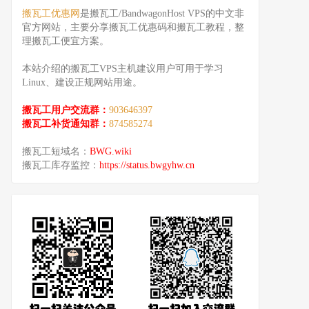
搬瓦工优惠网
是搬瓦工/BandwagonHost VPS的中文非
官方网站，主要分享搬瓦工优惠码和搬瓦工教程，整
理搬瓦工便宜方案。
本站介绍的搬瓦工VPS主机建议用户可用于学习
Linux、建设正规网站用途。
搬瓦工用户交流群：
903646397
搬瓦工补货通知群：
874585274
搬瓦工短域名：
BWG.wiki
搬瓦工库存监控：
https://status.bwgyhw.cn