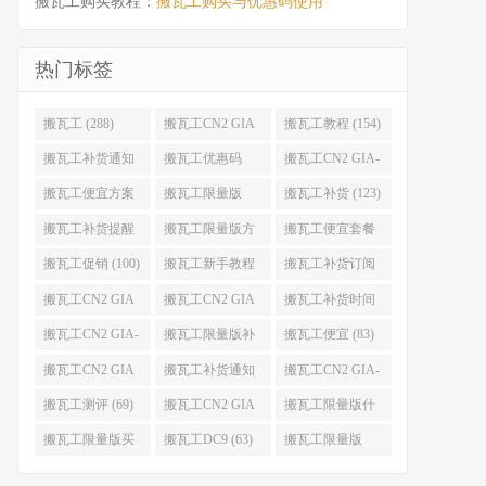
搬瓦工购买教程：
搬瓦工购买与优惠码使用
热门标签
搬瓦工 (288)
搬瓦工CN2 GIA
搬瓦工教程 (154)
(176)
搬瓦工补货通知
搬瓦工优惠码
搬瓦工CN2 GIA-
(132)
(131)
E (130)
搬瓦工便宜方案
搬瓦工限量版
搬瓦工补货 (123)
(128)
(126)
搬瓦工补货提醒
搬瓦工限量版方
搬瓦工便宜套餐
(106)
案 (106)
(103)
搬瓦工促销 (100)
搬瓦工新手教程
搬瓦工补货订阅
(98)
(98)
搬瓦工CN2 GIA
搬瓦工CN2 GIA
搬瓦工补货时间
便宜方案 (92)
限量版 (90)
(89)
搬瓦工CN2 GIA-
搬瓦工限量版补
搬瓦工便宜 (83)
E限量版 (84)
货 (84)
搬瓦工CN2 GIA
搬瓦工补货通知
搬瓦工CN2 GIA-
优惠 (82)
QQ群 (76)
E便宜套餐 (76)
搬瓦工测评 (69)
搬瓦工CN2 GIA
搬瓦工限量版什
限量版补货 (67)
么时候补货 (67)
搬瓦工限量版买
搬瓦工DC9 (63)
搬瓦工限量版
不到 (67)
49.99 (62)