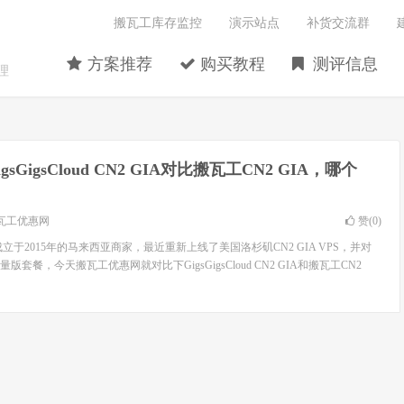
搬瓦工库存监控
演示站点
补货交流群
方案推荐
购买教程
测评信息
理
igsGigsCloud CN2 GIA对比搬瓦工CN2 GIA，哪个
瓦工优惠网
赞(
0
)
是一家成立于2015年的马来西亚商家，最近重新上线了美国洛杉矶CN2 GIA VPS，并对
套餐，今天搬瓦工优惠网就对比下GigsGigsCloud CN2 GIA和搬瓦工CN2