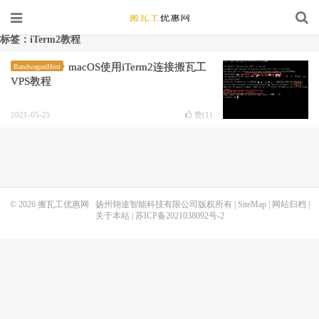
标签：iTerm2教程
macOS使用iTerm2连接搬瓦工
BandwagonHost
VPS教程
2021-05-25
赞(
1
)
© 2026
搬瓦工优惠网
扬州翎途智能科技有限公司版权所有 |
SiteMap
|
网站归档
|
关于本站
|
苏ICP备2021038092号-2