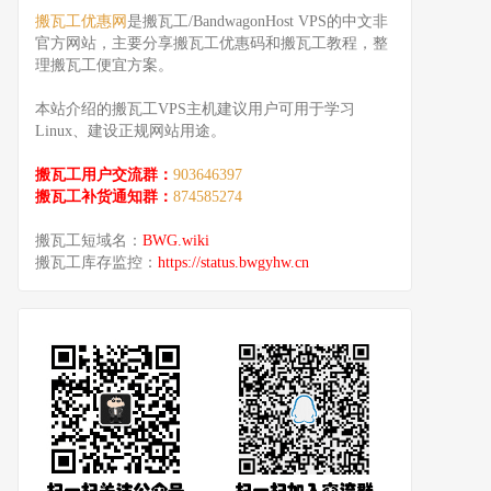
搬瓦工优惠网
是搬瓦工/BandwagonHost VPS的中文非
官方网站，主要分享搬瓦工优惠码和搬瓦工教程，整
理搬瓦工便宜方案。
本站介绍的搬瓦工VPS主机建议用户可用于学习
Linux、建设正规网站用途。
搬瓦工用户交流群：
903646397
搬瓦工补货通知群：
874585274
搬瓦工短域名：
BWG.wiki
搬瓦工库存监控：
https://status.bwgyhw.cn