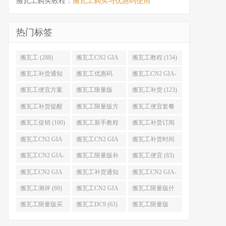
搬瓦工购买教程：
搬瓦工购买与优惠码使用
热门标签
搬瓦工 (288)
搬瓦工CN2 GIA
搬瓦工教程 (154)
(176)
搬瓦工补货通知
搬瓦工优惠码
搬瓦工CN2 GIA-
(132)
(131)
E (130)
搬瓦工便宜方案
搬瓦工限量版
搬瓦工补货 (123)
(128)
(126)
搬瓦工补货提醒
搬瓦工限量版方
搬瓦工便宜套餐
(106)
案 (106)
(103)
搬瓦工促销 (100)
搬瓦工新手教程
搬瓦工补货订阅
(98)
(98)
搬瓦工CN2 GIA
搬瓦工CN2 GIA
搬瓦工补货时间
便宜方案 (92)
限量版 (90)
(89)
搬瓦工CN2 GIA-
搬瓦工限量版补
搬瓦工便宜 (83)
E限量版 (84)
货 (84)
搬瓦工CN2 GIA
搬瓦工补货通知
搬瓦工CN2 GIA-
优惠 (82)
QQ群 (76)
E便宜套餐 (76)
搬瓦工测评 (69)
搬瓦工CN2 GIA
搬瓦工限量版什
限量版补货 (67)
么时候补货 (67)
搬瓦工限量版买
搬瓦工DC9 (63)
搬瓦工限量版
不到 (67)
49.99 (62)