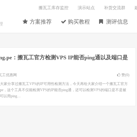
搬瓦工库存监控
演示站点
补货交流群
方案推荐
购买教程
测评信息
理
ing.pe：搬瓦工官方检测VPS IP能否ping通以及端口是
瓦工优惠网
赞(
0
)
大家分享过搬瓦工VPS的IP可用性检测方法，今天再给大家介绍一个搬瓦工官方
.pe，这个工具不仅能检测VPS的IP能否ping通，还可以检测VPS的端口是不是被
ping....