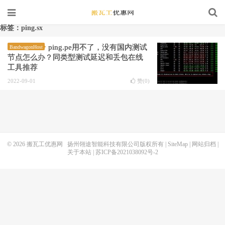
标签：ping.sx
ping.pe用不了，没有国内测试
BandwagonHost
节点怎么办？同类型测试延迟和丢包在线
工具推荐
2022-09-01
赞(
0
)
© 2026
搬瓦工优惠网
扬州翎途智能科技有限公司版权所有 |
SiteMap
|
网站归档
|
关于本站
|
苏ICP备2021038092号-2