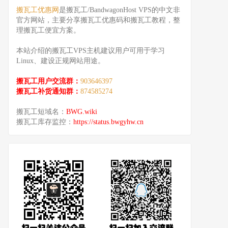
搬瓦工优惠网
是搬瓦工/BandwagonHost VPS的中文非
官方网站，主要分享搬瓦工优惠码和搬瓦工教程，整
理搬瓦工便宜方案。
本站介绍的搬瓦工VPS主机建议用户可用于学习
Linux、建设正规网站用途。
搬瓦工用户交流群：
903646397
搬瓦工补货通知群：
874585274
搬瓦工短域名：
BWG.wiki
搬瓦工库存监控：
https://status.bwgyhw.cn