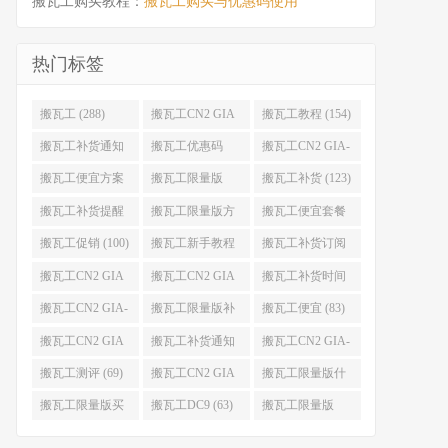
搬瓦工购买教程：
搬瓦工购买与优惠码使用
热门标签
搬瓦工 (288)
搬瓦工CN2 GIA
搬瓦工教程 (154)
(176)
搬瓦工补货通知
搬瓦工优惠码
搬瓦工CN2 GIA-
(132)
(131)
E (130)
搬瓦工便宜方案
搬瓦工限量版
搬瓦工补货 (123)
(128)
(126)
搬瓦工补货提醒
搬瓦工限量版方
搬瓦工便宜套餐
(106)
案 (106)
(103)
搬瓦工促销 (100)
搬瓦工新手教程
搬瓦工补货订阅
(98)
(98)
搬瓦工CN2 GIA
搬瓦工CN2 GIA
搬瓦工补货时间
便宜方案 (92)
限量版 (90)
(89)
搬瓦工CN2 GIA-
搬瓦工限量版补
搬瓦工便宜 (83)
E限量版 (84)
货 (84)
搬瓦工CN2 GIA
搬瓦工补货通知
搬瓦工CN2 GIA-
优惠 (82)
QQ群 (76)
E便宜套餐 (76)
搬瓦工测评 (69)
搬瓦工CN2 GIA
搬瓦工限量版什
限量版补货 (67)
么时候补货 (67)
搬瓦工限量版买
搬瓦工DC9 (63)
搬瓦工限量版
不到 (67)
49.99 (62)