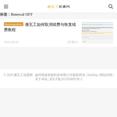
标签：Renewal OFF
搬瓦工如何取消续费与恢复续
BandwagonHost
费教程
2019-08-06
赞(
0
)
© 2026
搬瓦工优惠网
扬州翎途智能科技有限公司版权所有 |
SiteMap
|
网站归档
|
关于本站
|
苏ICP备2021038092号-2