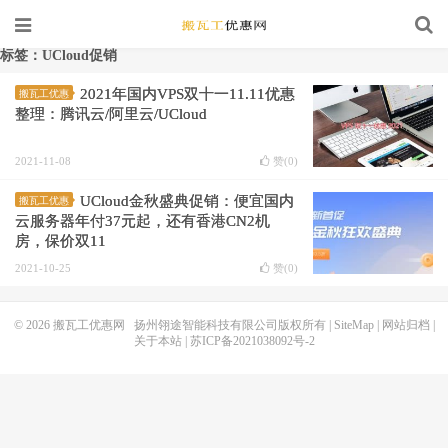
标签：UCloud促销
2021年国内VPS双十一11.11优惠
搬瓦工优惠
整理：腾讯云/阿里云/UCloud
2021-11-08
赞(
0
)
UCloud金秋盛典促销：便宜国内
搬瓦工优惠
云服务器年付37元起，还有香港CN2机
房，保价双11
2021-10-25
赞(
0
)
© 2026
搬瓦工优惠网
扬州翎途智能科技有限公司版权所有 |
SiteMap
|
网站归档
|
关于本站
|
苏ICP备2021038092号-2