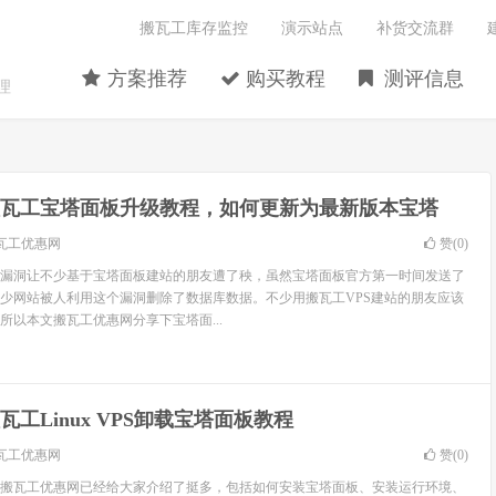
搬瓦工库存监控
演示站点
补货交流群
方案推荐
购买教程
测评信息
理
瓦工宝塔面板升级教程，如何更新为最新版本宝塔
瓦工优惠网
赞(
0
)
.2的漏洞让不少基于宝塔面板建站的朋友遭了秧，虽然宝塔面板官方第一时间发送了
少网站被人利用这个漏洞删除了数据库数据。不少用搬瓦工VPS建站的朋友应该
所以本文搬瓦工优惠网分享下宝塔面...
瓦工Linux VPS卸载宝塔面板教程
瓦工优惠网
赞(
0
)
搬瓦工优惠网已经给大家介绍了挺多，包括如何安装宝塔面板、安装运行环境、