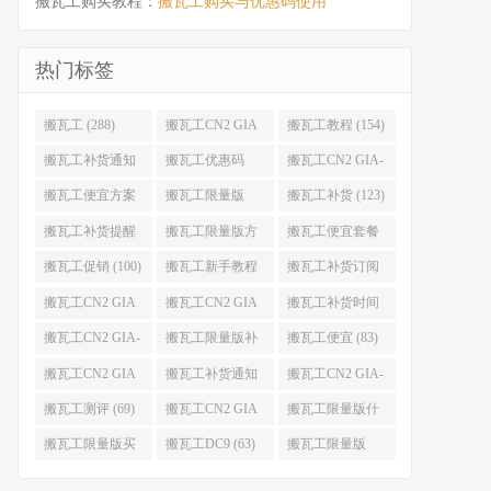
搬瓦工购买教程：
搬瓦工购买与优惠码使用
热门标签
搬瓦工 (288)
搬瓦工CN2 GIA
搬瓦工教程 (154)
(176)
搬瓦工补货通知
搬瓦工优惠码
搬瓦工CN2 GIA-
(132)
(131)
E (130)
搬瓦工便宜方案
搬瓦工限量版
搬瓦工补货 (123)
(128)
(126)
搬瓦工补货提醒
搬瓦工限量版方
搬瓦工便宜套餐
(106)
案 (106)
(103)
搬瓦工促销 (100)
搬瓦工新手教程
搬瓦工补货订阅
(98)
(98)
搬瓦工CN2 GIA
搬瓦工CN2 GIA
搬瓦工补货时间
便宜方案 (92)
限量版 (90)
(89)
搬瓦工CN2 GIA-
搬瓦工限量版补
搬瓦工便宜 (83)
E限量版 (84)
货 (84)
搬瓦工CN2 GIA
搬瓦工补货通知
搬瓦工CN2 GIA-
优惠 (82)
QQ群 (76)
E便宜套餐 (76)
搬瓦工测评 (69)
搬瓦工CN2 GIA
搬瓦工限量版什
限量版补货 (67)
么时候补货 (67)
搬瓦工限量版买
搬瓦工DC9 (63)
搬瓦工限量版
不到 (67)
49.99 (62)