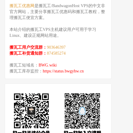
搬瓦工优惠网
是搬瓦工/BandwagonHost VPS的中文非
官方网站，主要分享搬瓦工优惠码和搬瓦工教程，整
理搬瓦工便宜方案。
本站介绍的搬瓦工VPS主机建议用户可用于学习
Linux、建设正规网站用途。
搬瓦工用户交流群：
903646397
搬瓦工补货通知群：
874585274
搬瓦工短域名：
BWG.wiki
搬瓦工库存监控：
https://status.bwgyhw.cn