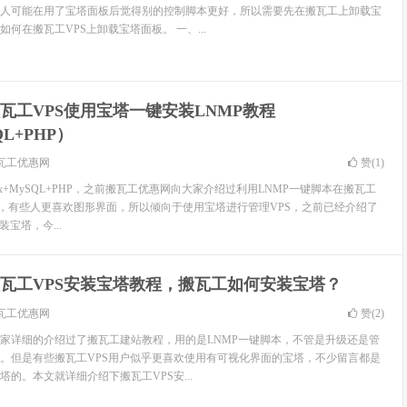
人可能在用了宝塔面板后觉得别的控制脚本更好，所以需要先在搬瓦工上卸载宝
何在搬瓦工VPS上卸载宝塔面板。 一、...
瓦工VPS使用宝塔一键安装LNMP教程
QL+PHP）
瓦工优惠网
赞(
1
)
Nginx+MySQL+PHP，之前搬瓦工优惠网向大家介绍过利用LNMP一键脚本在搬瓦工
环境，有些人更喜欢图形界面，所以倾向于使用宝塔进行管理VPS，之前已经介绍了
宝塔，今...
瓦工VPS安装宝塔教程，搬瓦工如何安装宝塔？
瓦工优惠网
赞(
2
)
家详细的介绍过了搬瓦工建站教程，用的是LNMP一键脚本，不管是升级还是管
。但是有些搬瓦工VPS用户似乎更喜欢使用有可视化界面的宝塔，不少留言都是
的。本文就详细介绍下搬瓦工VPS安...