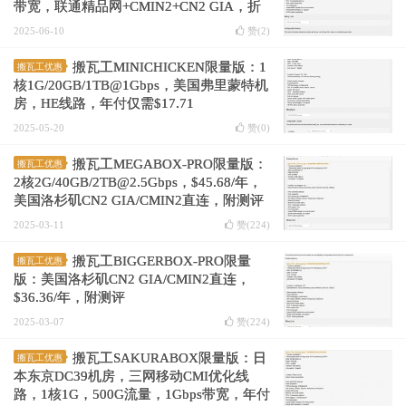
带宽，联通精品网+CMIN2+CN2 GIA，折
后年付$36.36
2025-06-10
赞(
2
)
搬瓦工MINICHICKEN限量版：1
搬瓦工优惠
核1G/20GB/1TB@1Gbps，美国弗里蒙特机
房，HE线路，年付仅需$17.71
2025-05-20
赞(
0
)
搬瓦工MEGABOX-PRO限量版：
搬瓦工优惠
2核2G/40GB/2TB@2.5Gbps，$45.68/年，
美国洛杉矶CN2 GIA/CMIN2直连，附测评
2025-03-11
赞(
224
)
搬瓦工BIGGERBOX-PRO限量
搬瓦工优惠
版：美国洛杉矶CN2 GIA/CMIN2直连，
$36.36/年，附测评
2025-03-07
赞(
224
)
搬瓦工SAKURABOX限量版：日
搬瓦工优惠
本东京DC39机房，三网移动CMI优化线
路，1核1G，500G流量，1Gbps带宽，年付