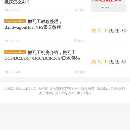
机房怎么办？
2020-02-27
赞(
0
)
搬瓦工教程整理，
BandwagonHost
BandwagonHost VPS常见教程
2020-01-11
赞(
16
)
搬瓦工机房介绍，搬瓦工
BandwagonHost
DC2/DC3/DC4/DC6/DC8/DC9/日本/香港
2020-01-01
赞(
1
)
© 2026
搬瓦工优惠网
扬州翎途智能科技有限公司版权所有 |
SiteMap
|
网站归档
|
关于本站
|
苏ICP备2021038092号-2