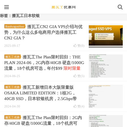
标签：搬瓦工日本软银
搬瓦工CN2 GIA VPS介绍与优
BandwagonHost
势，为什么这么多电商用户选择搬瓦工
CN2 GIA？
2025-09-17
赞(
0
)
搬瓦工The Plan限时回归：THE
搬瓦工优惠
PLAN 2024-06，2G内存/40GB 硬盘/1000G
流量，18个机房可选，年付$99
限时限量
2024-06-25
赞(
5
)
搬瓦工新增日本大阪限量版
搬瓦工优惠
OSAKA LIMITED EDITION：1核2G，
40GB SSD，日本软银机房，2.5Gbps带
宽，折后年付$74.57
2024-04-30
赞(
4
)
搬瓦工The Plan限时回归：2G内
搬瓦工优惠
存/40GB 硬盘/1000G流量，18个机房可