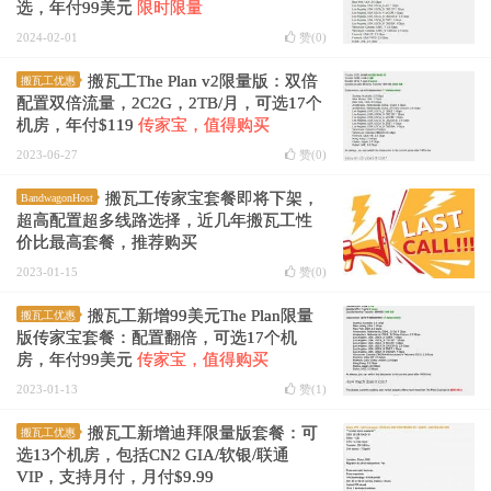
选，年付99美元
限时限量
2024-02-01
赞(
0
)
搬瓦工The Plan v2限量版：双倍
搬瓦工优惠
配置双倍流量，2C2G，2TB/月，可选17个
机房，年付$119
传家宝，值得购买
2023-06-27
赞(
0
)
搬瓦工传家宝套餐即将下架，
BandwagonHost
超高配置超多线路选择，近几年搬瓦工性
价比最高套餐，推荐购买
2023-01-15
赞(
0
)
搬瓦工新增99美元The Plan限量
搬瓦工优惠
版传家宝套餐：配置翻倍，可选17个机
房，年付99美元
传家宝，值得购买
2023-01-13
赞(
1
)
搬瓦工新增迪拜限量版套餐：可
搬瓦工优惠
选13个机房，包括CN2 GIA/软银/联通
VIP，支持月付，月付$9.99